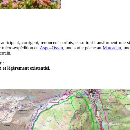
t, anticipent, corrigent, renoncent parfois, et surtout transforment u
e micro-expédition en
Aspe
–
Ossau
, une sortie pêche au
Marcadau
, un
errain.
r :
et légèrement existentiel.