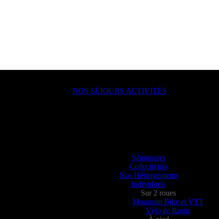
NOS SÉJOURS ACTIVITÉS
ACTION !
lle, en groupe, seul ?
ou juste un besoin de déconnecter ? Vous allez aimer passer à l’action a
Séminaires
Collectivités
Nos Hébergements
Individuels
Sur 2 roues
Mountain Bike et VTT
Vélo de Route