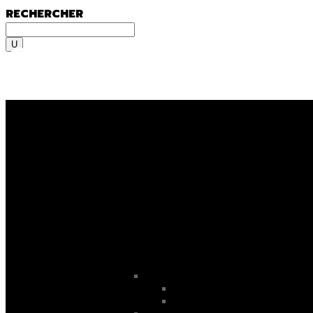
RECHERCHER
Rechercher
MENU
MENU
On y va, on se lance, let’s go
ooooo
! En fami
Sportif du dimanche, radical qui lâche rien 