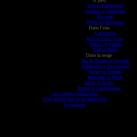
À pied
Trek et Randonnée
Grimpe et Alpinisme
Bivouac
Pêche en Montagne
Dans l’eau
Canyoning
Raft et Eaux-Vives
Stand Up Paddle
Surf et Plage
Dans la neige
Ski de Rando et Freeride
Splitboard et Snowboard
Neige en Famille
Raquettes à Neige
Multi-Activités
Terroir et Gastronomie
Les séjours événements
VOS SÉJOURS SUR-MESURE
Pyrénéance
Pyrénéance
nte, voyez ce que 20 années d’expériences dans la production d’activi