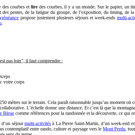
r des courbes et
lire
des courbes, il y a un monde. Sur le papier, un it
nt des pentes, de la fatigue du groupe, de l’exposition, du timing, de la
yrénéance
propose justement plusieurs séjours et week-ends
multi-acti
u
.
t pas loin”, il faut comprendre :
riceps
c votre corps
e 250 mètres sur le terrain. Cela paraît raisonnable jusqu’au moment où
 collaborative. L’échelle donne une distance. Et c’est là que la monta
ie Bleue
comme références pour la randonnée et la découverte, ce qui en f
se d’un séjour
multi-activités
à La Pierre Saint-Martin, d’un week-end e
us contemplatif entre rando, culture et paysage vers le
Mont Perdu
, tou
ais sens du terme.