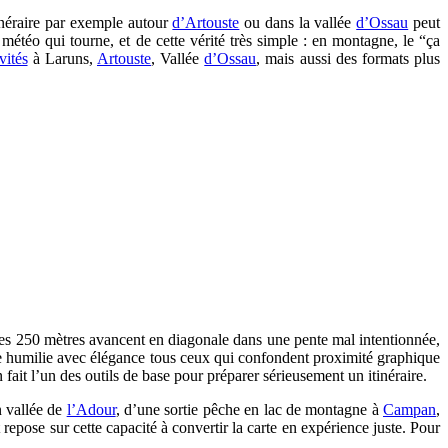
inéraire par exemple autour
d’Artouste
ou dans la vallée
d’Ossau
peut
 météo qui tourne, et de cette vérité très simple : en montagne, le “ça
vités
à Laruns,
Artouste
, Vallée
d’Ossau
, mais aussi des formats plus
 ces 250 mètres avancent en diagonale dans une pente mal intentionnée,
gne humilie avec élégance tous ceux qui confondent proximité graphique
ait l’un des outils de base pour préparer sérieusement un itinéraire.
n vallée de
l’Adour
, d’une sortie pêche en lac de montagne à
Campan
,
t repose sur cette capacité à convertir la carte en expérience juste. Pour