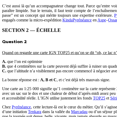
C’est aussi là qu’un accompagnateur change tout. Parce qu’entre voi
paraître limpide. Sur le terrain, il faut tenir compte de l’enchaîneme
passe” est un concept qui mérite toujours une expertise extérieure.
P
engagés comme la micro-expédition
KindaPyrénéance
en
Aspe
–
Ossa
SECTION 2 — ÉCHELLE
Question 2
Quand on regarde une carte IGN TOP25 et qu’on se dit “oh, ce lac n’es
A.
que l’on est optimiste
B.
que 4 centimètres sur la carte peuvent déjà suffire à ruiner un quad
C.
que l’altitude n’a visiblement pas encore commencé à négocier ave
La bonne réponse est :
A, B et C
, et c’est déjà très mauvais signe.
Une carte au 1:25 000 signifie qu’1 centimètre sur la carte représent
avec un sac sur le dos et une chaleur de début d’après-midi assez peu
et accessibilité réelle. L’IGN utilise justement les fonds
TOP25
et
Sér
Chez
Pyrénéance
, cette lecture-là est le cœur du métier. Qu’il s’agis
d’une initiation
Tenkara
dans la vallée du
Marcadau
ou d’un séjour pl
que la journée soit dense, belle, vivante, mais jamais absurde au mauv