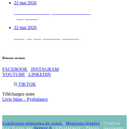
22 mai 2026
Le week-end vélo qu’on déconseille aux
gens pressés
22 mai 2026
Test QI : prêt pour les Pyrénées ?
Réseaux sociaux
FACEBOOK
INSTAGRAM
YOUTUBE
LINKEDIN
TIKTOK
Téléchargez notre
Livre blanc - Pyrénéance
Conditions générales de vente
|
Mentions légales
| Création
Site Vitrine par
Agence A
| ©Pyrénéance – Photos : Guillaume