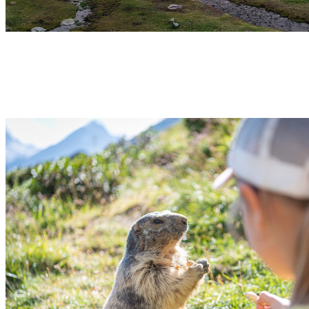
Week-end XL – Multi-Activités – Vallée d’Ossau – 3
jours – Pyrénées
Laruns
Découvrir →