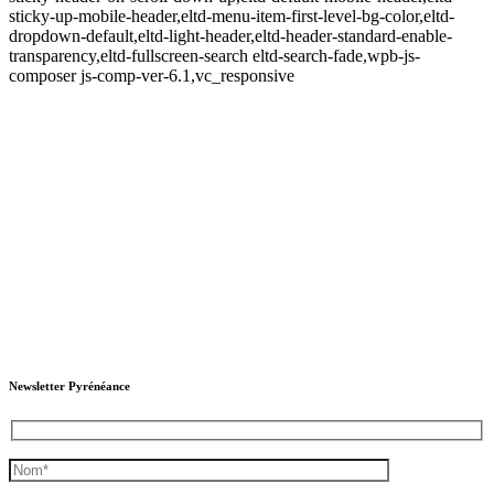
sticky-up-mobile-header,eltd-menu-item-first-level-bg-color,eltd-
dropdown-default,eltd-light-header,eltd-header-standard-enable-
transparency,eltd-fullscreen-search eltd-search-fade,wpb-js-
composer js-comp-ver-6.1,vc_responsive
Newsletter Pyrénéance