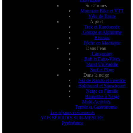
Individuels
Sur 2 roues
Mountain Bike et VTT
Vélo de Route
À pied
Trek et Randonnée
Grimpe et Alpinisme
Bivouac
Pêche en Montagne
Dans l’eau
Canyoning
Raft et Eaux-Vives
Stand Up Paddle
Surf et Plage
Dans la neige
Ski de Rando et Freeride
Splitboard et Snowboard
Neige en Famille
Raquettes à Neige
Multi-Activités
Terroir et Gastronomie
Les séjours événements
VOS SÉJOURS SUR-MESURE
Pyrénéance