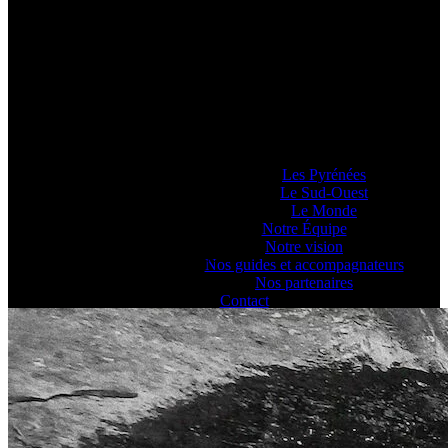
Pyrénéance
Si vous voulez savoir comment on se la
raconte, voyez ce que 20 années
d’expériences dans la production
d’activités et de séjours en montagne nous
ont enseigné… ou pas !
Lieux d’Aventure
Les Pyrénées
Le Sud-Ouest
Le Monde
Notre Équipe
Notre vision
Activités Canyoning - Pyrénéance
Nos guides et accompagnateurs
Nos partenaires
Contact
Blog