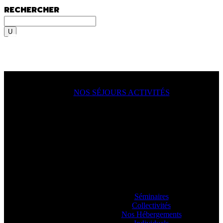
RECHERCHER
Rechercher
MENU
MENU
NOS SÉJOURS ACTIVITÉS
ACTION !
On y va, on se lance, let’s go
ooooo
! En
famille, en groupe, seul ?
Sportif du dimanche, radical qui lâche rien
ou juste un besoin de déconnecter ? Vous
allez aimer passer à l’action avec nos
guides.
Séminaires
Collectivités
Nos Hébergements