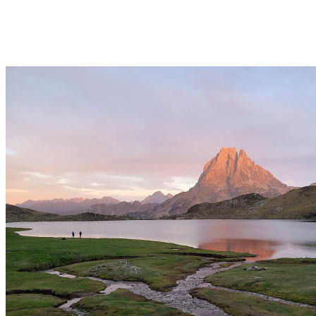
Week-end XL – Multi-Activités – Vallées d’Ossau et
de Tena – 3 jours – Pyrénées
Sallent de Gállego
Découvrir →