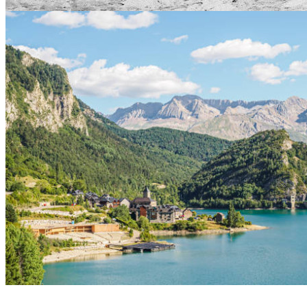
Canyoning
Pyrénéance
/
Canyoning"