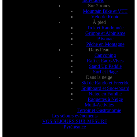
Individuels
Sur 2 roues
Mountain Bike et VTT
Vélo de Route
À pied
Trek et Randonnée
Grimpe et Alpinisme
Bivouac
Pêche en Montagne
Dans l’eau
Canyoning
Raft et Eaux-Vives
Stand Up Paddle
Surf et Plage
Dans la neige
Ski de Rando et Freeride
Splitboard et Snowboard
Neige en Famille
Raquettes à Neige
Multi-Activités
Terroir et Gastronomie
Les séjours événements
VOS SÉJOURS SUR-MESURE
Pyrénéance