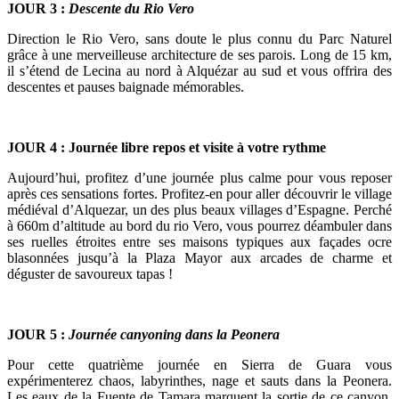
JOUR 3 :
Descente du Rio Vero
Direction le Rio Vero, sans doute le plus connu du Parc Naturel
grâce à une merveilleuse architecture de ses parois. Long de 15 km,
il s’étend de Lecina au nord à Alquézar au sud et vous offrira des
descentes et pauses baignade mémorables.
JOUR 4 : Journée libre repos et visite à votre rythme
Aujourd’hui, profitez d’une journée plus calme pour vous reposer
après ces sensations fortes. Profitez-en pour aller découvrir le village
médiéval d’Alquezar, un des plus beaux villages d’Espagne. Perché
à 660m d’altitude au bord du rio Vero, vous pourrez déambuler dans
ses ruelles étroites entre ses maisons typiques aux façades ocre
blasonnées jusqu’à la Plaza Mayor aux arcades de charme et
déguster de savoureux tapas !
JOUR 5 :
Journée canyoning dans la Peonera
Pour cette quatrième journée en Sierra de Guara vous
expérimenterez chaos, labyrinthes, nage et sauts dans la Peonera.
Les eaux de la Fuente de Tamara marquent la sortie de ce canyon,