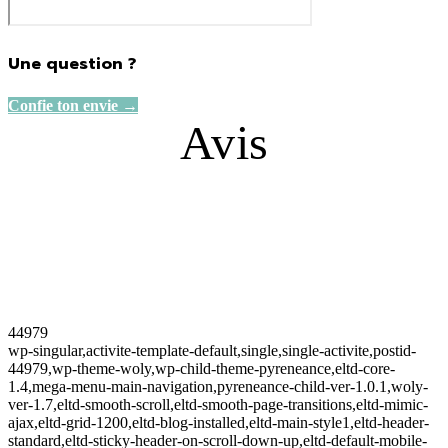
Une question ?
Confie ton envie →
Avis
44979
wp-singular,activite-template-default,single,single-activite,postid-
44979,wp-theme-woly,wp-child-theme-pyreneance,eltd-core-
1.4,mega-menu-main-navigation,pyreneance-child-ver-1.0.1,woly-
ver-1.7,eltd-smooth-scroll,eltd-smooth-page-transitions,eltd-mimic-
ajax,eltd-grid-1200,eltd-blog-installed,eltd-main-style1,eltd-header-
standard,eltd-sticky-header-on-scroll-down-up,eltd-default-mobile-