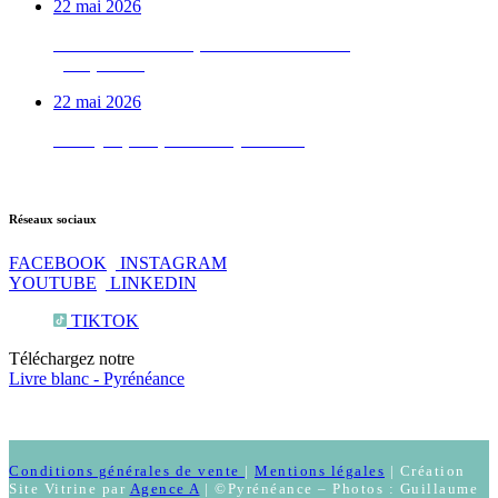
22 mai 2026
Le week-end vélo qu’on déconseille aux
gens pressés
22 mai 2026
Test QI : prêt pour les Pyrénées ?
Réseaux sociaux
FACEBOOK
INSTAGRAM
YOUTUBE
LINKEDIN
TIKTOK
Téléchargez notre
Livre blanc - Pyrénéance
Conditions générales de vente
|
Mentions légales
| Création
Site Vitrine par
Agence A
| ©Pyrénéance – Photos : Guillaume