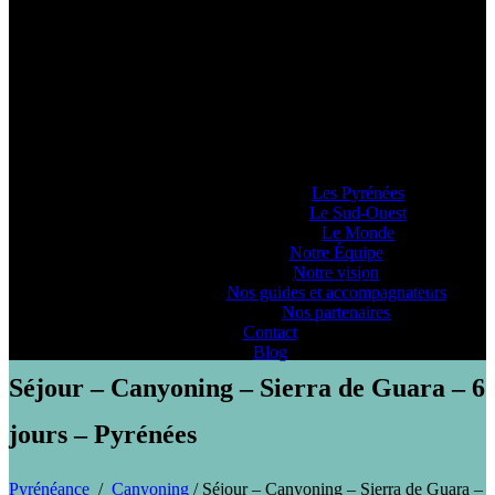
Pyrénéance
Si vous voulez savoir comment on se la
raconte, voyez ce que 20 années
d’expériences dans la production
d’activités et de séjours en montagne nous
ont enseigné… ou pas !
Lieux d’Aventure
Les Pyrénées
Le Sud-Ouest
Le Monde
Notre Équipe
Notre vision
PYRENEANCE | Séjour - Canyoning - Sierra de Guara - 6 jours -
Nos guides et accompagnateurs
Pyrénées
Nos partenaires
Contact
Blog
Séjour – Canyoning – Sierra de Guara – 6
jours – Pyrénées
Pyrénéance
/
Canyoning
/
Séjour – Canyoning – Sierra de Guara –