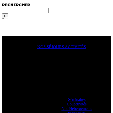
RECHERCHER
Rechercher
MENU
MENU
NOS SÉJOURS ACTIVITÉS
ACTION !
On y va, on se lance, let’s go
ooooo
! En
famille, en groupe, seul ?
Sportif du dimanche, radical qui lâche rien
ou juste un besoin de déconnecter ? Vous
allez aimer passer à l’action avec nos
guides.
Séminaires
Collectivités
Nos Hébergements