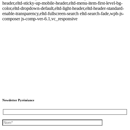
header,eltd-sticky-up-mobile-header,eltd-menu-item-first-level-bg-
color,eltd-dropdown-default,eltd-light-header,eltd-header-standard-
enable-transparency,eltd-fullscreen-search eltd-search-fade,wpb-js-
composer js-comp-ver-6.1,vc_responsive
Newsletter Pyrénéance