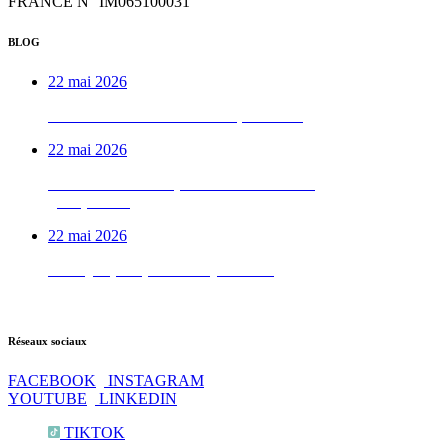
FRANCE N° IM065100031
BLOG
22 mai 2026
Week-end VTTAE béarnais, de A à Z
22 mai 2026
Le week-end vélo qu’on déconseille aux
gens pressés
22 mai 2026
Test QI : prêt pour les Pyrénées ?
Réseaux sociaux
FACEBOOK
INSTAGRAM
YOUTUBE
LINKEDIN
TIKTOK