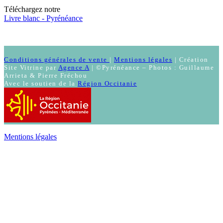
Téléchargez notre
Livre blanc - Pyrénéance
Conditions générales de vente
|
Mentions légales
| Création
Site Vitrine par
Agence A
| ©Pyrénéance – Photos : Guillaume
Arrieta & Pierre Fréchou
Avec le soutien de la
Région Occitanie
Mentions légales