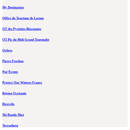
My Destination
Office du Tourisme de Laruns
OT des Pyrénées Béarnaises
OT Pic du Midi Grand Tourmalet
Oxbow
Pierre Frechou
Pur’Events
Protect Our Winters France
Région Occitanie
Ricovélo
Ski Rando Mag
Terraphoto