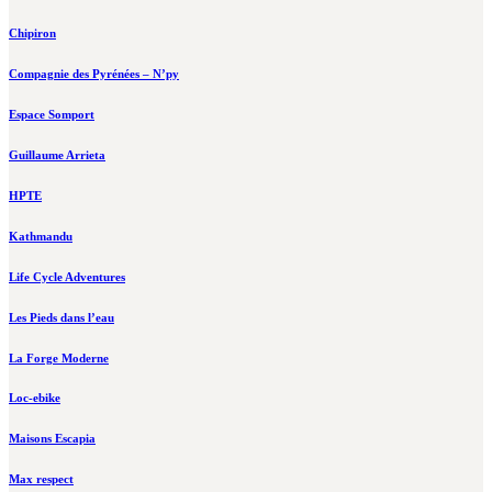
Chipiron
Compagnie des Pyrénées – N’py
Espace Somport
Guillaume Arrieta
HPTE
Kathmandu
Life Cycle Adventures
Les Pieds dans l’eau
La Forge Moderne
Loc-ebike
Maisons Escapia
Max respect