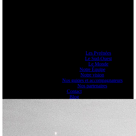
Pyrénéance
Si vous voulez savoir comment on se la
raconte, voyez ce que 20 années
d’expériences dans la production
d’activités et de séjours en montagne nous
ont enseigné… ou pas !
Lieux d’Aventure
Les Pyrénées
Le Sud-Ouest
Le Monde
Notre Équipe
Notre vision
Nos partenaires | Pyrénéance - Agence de voyages réceptive
Nos guides et accompagnateurs
pyrénéenne
Nos partenaires
Contact
Blog