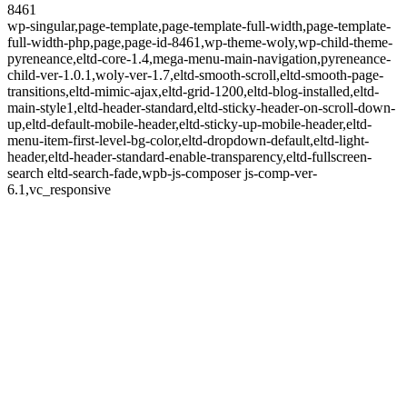
8461
wp-singular,page-template,page-template-full-width,page-template-
full-width-php,page,page-id-8461,wp-theme-woly,wp-child-theme-
pyreneance,eltd-core-1.4,mega-menu-main-navigation,pyreneance-
child-ver-1.0.1,woly-ver-1.7,eltd-smooth-scroll,eltd-smooth-page-
transitions,eltd-mimic-ajax,eltd-grid-1200,eltd-blog-installed,eltd-
main-style1,eltd-header-standard,eltd-sticky-header-on-scroll-down-
up,eltd-default-mobile-header,eltd-sticky-up-mobile-header,eltd-
menu-item-first-level-bg-color,eltd-dropdown-default,eltd-light-
header,eltd-header-standard-enable-transparency,eltd-fullscreen-
search eltd-search-fade,wpb-js-composer js-comp-ver-
6.1,vc_responsive