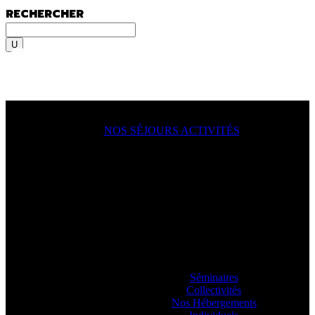
RECHERCHER
Rechercher
MENU
MENU
NOS SÉJOURS ACTIVITÉS
ACTION !
On y va, on se lance, let’s go
ooooo
! En
famille, en groupe, seul ?
Sportif du dimanche, radical qui lâche rien
ou juste un besoin de déconnecter ? Vous
allez aimer passer à l’action avec nos
guides.
Séminaires
Collectivités
Nos Hébergements