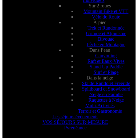
Individuels
Sur 2 roues
Mountain Bike et VTT
Vélo de Route
À pied
Trek et Randonnée
Grimpe et Alpinisme
Bivouac
Pêche en Montagne
Dans l’eau
Canyoning
Raft et Eaux-Vives
Stand Up Paddle
Surf et Plage
Dans la neige
Ski de Rando et Freeride
Splitboard et Snowboard
Neige en Famille
Raquettes à Neige
Multi-Activités
Terroir et Gastronomie
Les séjours événements
VOS SÉJOURS SUR-MESURE
Pyrénéance