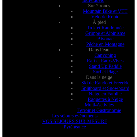
Individuels
Sur 2 roues
Mountain Bike et VTT
Vélo de Route
À pied
Trek et Randonnée
Grimpe et Alpinisme
Bivouac
Pêche en Montagne
Dans l’eau
Canyoning
Raft et Eaux-Vives
Stand Up Paddle
Surf et Plage
Dans la neige
Ski de Rando et Freeride
Splitboard et Snowboard
Neige en Famille
Raquettes à Neige
Multi-Activités
Terroir et Gastronomie
Les séjours événements
VOS SÉJOURS SUR-MESURE
Pyrénéance