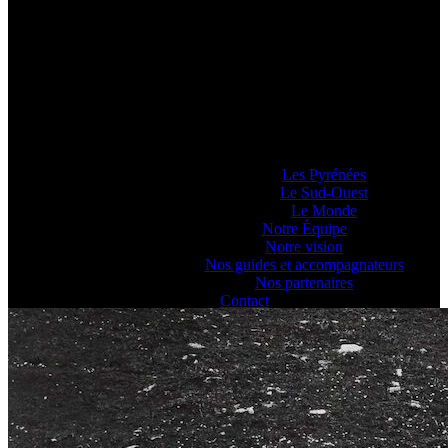
Pyrénéance
Si vous voulez savoir comment on se la
raconte, voyez ce que 20 années
d’expériences dans la production
d’activités et de séjours en montagne nous
ont enseigné… ou pas !
Lieux d’Aventure
Les Pyrénées
Le Sud-Ouest
Le Monde
Notre Équipe
Notre vision
Activités Séjours Evénements Pyrénées - Pyrénéance
Nos guides et accompagnateurs
Nos partenaires
Contact
Blog