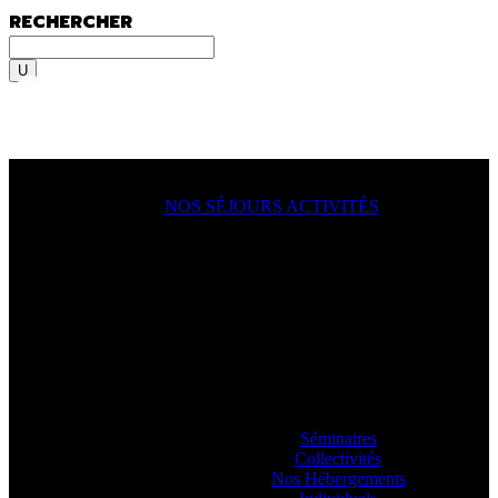
RECHERCHER
Rechercher
MENU
MENU
NOS SÉJOURS ACTIVITÉS
ACTION !
On y va, on se lance, let’s go
ooooo
! En
famille, en groupe, seul ?
Sportif du dimanche, radical qui lâche rien
ou juste un besoin de déconnecter ? Vous
allez aimer passer à l’action avec nos
guides.
Séminaires
Collectivités
Nos Hébergements