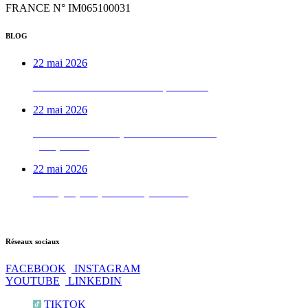
FRANCE N° IM065100031
BLOG
22 mai 2026
Week-end VTTAE béarnais, de A à Z
22 mai 2026
Le week-end vélo qu’on déconseille aux
gens pressés
22 mai 2026
Test QI : prêt pour les Pyrénées ?
Réseaux sociaux
FACEBOOK
INSTAGRAM
YOUTUBE
LINKEDIN
TIKTOK