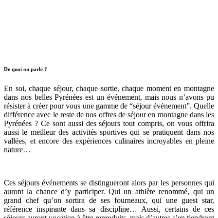
Séjour – Freeride & Refuges – Itinérance dans le
Néouvielle – 5 jours – Pyrénées
Barèges
Découvrir →
Construis ton trip
De quoi on parle ?
En soi, chaque séjour, chaque sortie, chaque moment en montagne
dans nos belles Pyrénées est un événement, mais nous n’avons pu
résister à créer pour vous une gamme de “séjour événement”. Quelle
différence avec le reste de nos offres de séjour en montagne dans les
Pyrénées ? Ce sont aussi des séjours tout compris, on vous offrira
aussi le meilleur des activités sportives qui se pratiquent dans nos
vallées, et encore des expériences culinaires incroyables en pleine
nature…
Ces séjours événements se distingueront alors par les personnes qui
auront la chance d’y participer. Qui un athlète renommé, qui un
grand chef qu’on sortira de ses fourneaux, qui une guest star,
référence inspirante dans sa discipline… Aussi, certains de ces
séjours auront vocation à être reproduits, mais d’autres s’en tiendront