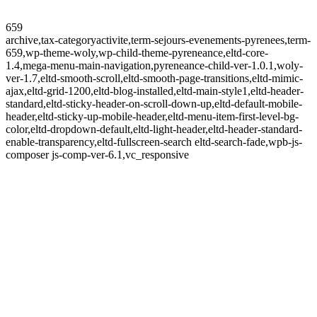
659
archive,tax-categoryactivite,term-sejours-evenements-pyrenees,term-
659,wp-theme-woly,wp-child-theme-pyreneance,eltd-core-
1.4,mega-menu-main-navigation,pyreneance-child-ver-1.0.1,woly-
ver-1.7,eltd-smooth-scroll,eltd-smooth-page-transitions,eltd-mimic-
ajax,eltd-grid-1200,eltd-blog-installed,eltd-main-style1,eltd-header-
standard,eltd-sticky-header-on-scroll-down-up,eltd-default-mobile-
header,eltd-sticky-up-mobile-header,eltd-menu-item-first-level-bg-
color,eltd-dropdown-default,eltd-light-header,eltd-header-standard-
enable-transparency,eltd-fullscreen-search eltd-search-fade,wpb-js-
composer js-comp-ver-6.1,vc_responsive