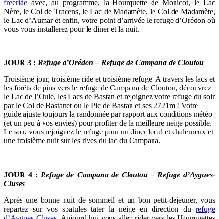
freeride
avec, au programme, la Hourquette de Monicot, le Lac
Nère, le Col de Tracens, le Lac de Madamète, le Col de Madamète,
le Lac d’Aumar et enfin, votre point d’arrivée le refuge d’Orédon où
vous vous installerez pour le diner et la nuit.
JOUR 3 :
Refuge d’Orédon – Refuge de Campana de Cloutou
Troisième jour, troisième ride et troisième refuge. A travers les lacs et
les forêts de pins vers le refuge de Campana de Cloutou, découvrez
le Lac de l’Oule, les Lacs de Bastan et rejoignez votre refuge du soir
par le Col de Bastanet ou le Pic de Bastan et ses 2721m ! Votre
guide ajuste toujours la randonnée par rapport aux conditions météo
(et un peu à vos envies) pour profiter de la meilleure neige possible.
Le soir, vous rejoignez le refuge pour un diner local et chaleureux et
une troisième nuit sur les rives du lac du Campana.
JOUR 4 :
Refuge de Campana de Cloutou – Refuge d’Aygues-
Cluses
Après une bonne nuit de sommeil et un bon petit-déjeuner, vous
repartez sur vos spatules tater la neige en direction du
refuge
d’Aygues-Cluses
. Aujourd’hui vous allez rider vers les Hourquettes