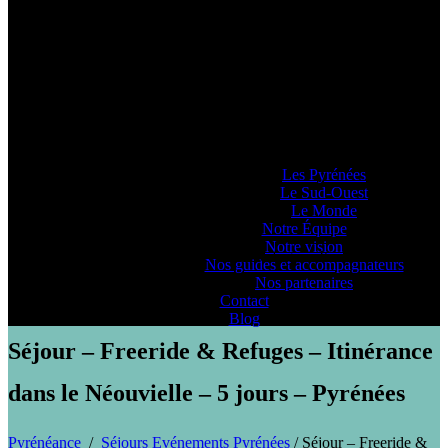
Pyrénéance
Si vous voulez savoir comment on se la
raconte, voyez ce que 20 années
d’expériences dans la production
d’activités et de séjours en montagne nous
ont enseigné… ou pas !
Lieux d’Aventure
Les Pyrénées
Le Sud-Ouest
Le Monde
Notre Équipe
Notre vision
PYRENEANCE | Séjour - Freeride & Refuges - Itinérance dans le
Nos guides et accompagnateurs
Néouvielle - 5 jours - Pyrénées
Nos partenaires
Contact
Blog
Séjour – Freeride & Refuges – Itinérance
dans le Néouvielle – 5 jours – Pyrénées
Pyrénéance
/
Séjours Evénements Pyrénées
/
Séjour – Freeride &