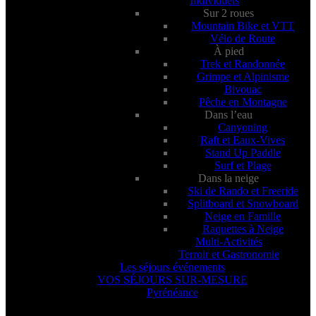
Individuels
Sur 2 roues
Mountain Bike et VTT
Vélo de Route
À pied
Trek et Randonnée
Grimpe et Alpinisme
Bivouac
Pêche en Montagne
Dans l’eau
Canyoning
Raft et Eaux-Vives
Stand Up Paddle
Surf et Plage
Dans la neige
Ski de Rando et Freeride
Splitboard et Snowboard
Neige en Famille
Raquettes à Neige
Multi-Activités
Terroir et Gastronomie
Les séjours événements
VOS SÉJOURS SUR-MESURE
Pyrénéance