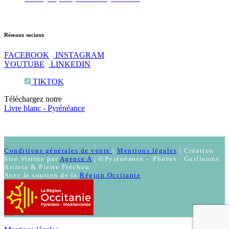
Réseaux sociaux
FACEBOOK
INSTAGRAM
YOUTUBE
LINKEDIN
TIKTOK
Téléchargez notre
Livre blanc - Pyrénéance
Conditions générales de vente
|
Mentions légales
| Création
Site Vitrine par
Agence A
| ©Pyrénéance – Photos : Guillaume
Arrieta & Pierre Fréchou
Avec le soutien de la
Région Occitanie