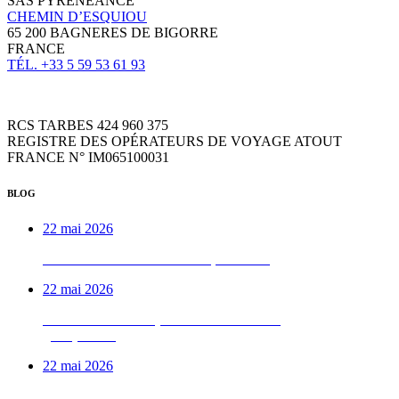
SAS PYRÉNÉANCE
CHEMIN D’ESQUIOU
65 200 BAGNERES DE BIGORRE
FRANCE
TÉL. +33 5 59 53 61 93
RCS TARBES 424 960 375
REGISTRE DES OPÉRATEURS DE VOYAGE ATOUT
FRANCE N° IM065100031
BLOG
22 mai 2026
Week-end VTTAE béarnais, de A à Z
22 mai 2026
Le week-end vélo qu’on déconseille aux
gens pressés
22 mai 2026
Test QI : prêt pour les Pyrénées ?