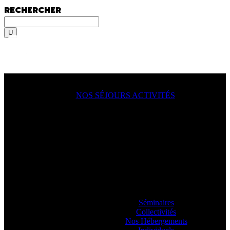
RECHERCHER
Rechercher
MENU
MENU
NOS SÉJOURS ACTIVITÉS
ACTION !
On y va, on se lance, let’s go
ooooo
! En
famille, en groupe, seul ?
Sportif du dimanche, radical qui lâche rien
ou juste un besoin de déconnecter ? Vous
allez aimer passer à l’action avec nos
guides.
Séminaires
Collectivités
Nos Hébergements