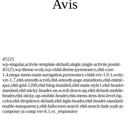
Avis
45125
wp-singular,activite-template-default,single,single-activite,postid-
45125,wp-theme-woly,wp-child-theme-pyreneance,eltd-core-
1.4,mega-menu-main-navigation,pyreneance-child-ver-1.0.1,woly-
ver-1.7,eltd-smooth-scroll,eltd-smooth-page-transitions,eltd-mimic-
ajax,eltd-grid-1200,eltd-blog-installed,eltd-main-style1,eltd-header-
standard,eltd-sticky-header-on-scroll-down-up,eltd-default-mobile-
header,eltd-sticky-up-mobile-header,eltd-menu-item-first-level-bg-
color,eltd-dropdown-default,eltd-light-header,eltd-header-standard-
enable-transparency,eltd-fullscreen-search eltd-search-fade,wpb-js-
composer js-comp-ver-6.1,vc_responsive