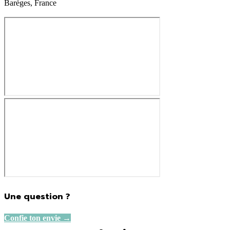
Barèges, France
1,090.00€
Une question ?
Confie ton envie →