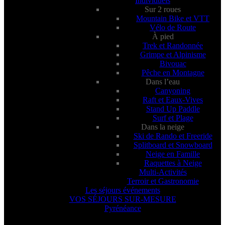
Individuels
Sur 2 roues
Mountain Bike et VTT
Vélo de Route
À pied
Trek et Randonnée
Grimpe et Alpinisme
Bivouac
Pêche en Montagne
Dans l’eau
Canyoning
Raft et Eaux-Vives
Stand Up Paddle
Surf et Plage
Dans la neige
Ski de Rando et Freeride
Splitboard et Snowboard
Neige en Famille
Raquettes à Neige
Multi-Activités
Terroir et Gastronomie
Les séjours événements
VOS SÉJOURS SUR-MESURE
Pyrénéance