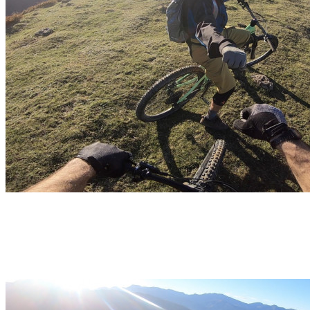
Week-end – VTT & Bivouac – ABE / ABM – 2 jours
– Pyrénées
Pau
Découvrir →