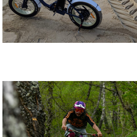
Jour-J – Séminaire – VTTAE, BBQ & Surf – 1 jour
– Pyrénées
Soustons
Découvrir →