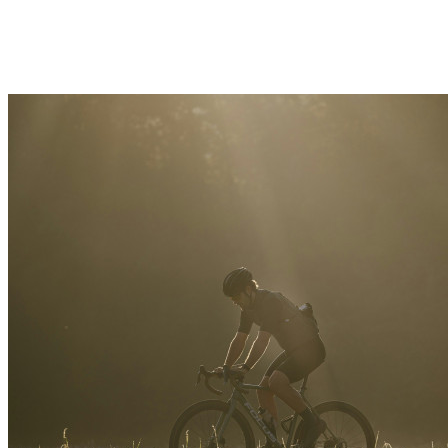
WEEK-END Gravel Elec – Vallée d’Ossau et
vignobles du Béarn – 2 jours – Pyrénées
Pau
Découvrir →