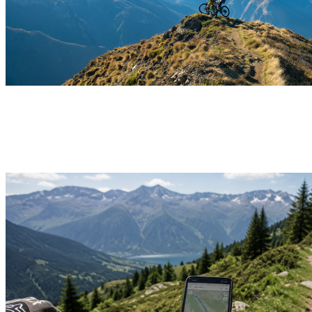
WEEK-END VTT Elec – Des vallées béarnaises aux
pistes de montagne – 2 jours – Pyrénées
Pau
Découvrir →