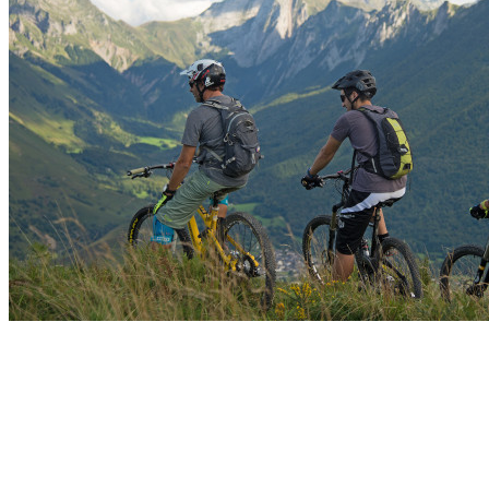
Week-end XL – VTT Enduro Shuttle – Vallée
d’Aspe – 3 jours – Pyrénées
Lescun
Découvrir →
Construis ton trip