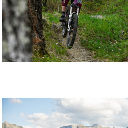
Jour-J – VTT Enduro à l’Engagement – 1 jour –
Pyrénées
Bagnères-de-Bigorre
Découvrir →