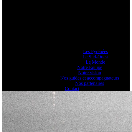
Pyrénéance
Si vous voulez savoir comment on se la
raconte, voyez ce que 20 années
d’expériences dans la production
d’activités et de séjours en montagne nous
ont enseigné… ou pas !
Lieux d’Aventure
Les Pyrénées
Le Sud-Ouest
Le Monde
Notre Équipe
Notre vision
Activités Mountain Bike et VTT - Pyrénéance
Nos guides et accompagnateurs
Nos partenaires
Contact
Blog