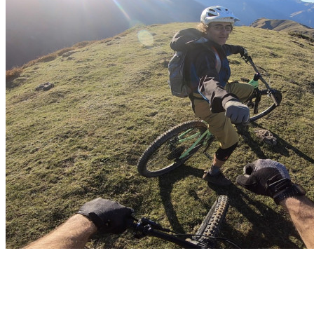
Week-end – VTT & Bivouac – ABE / ABM – 2 jours
– Pyrénées
Pau