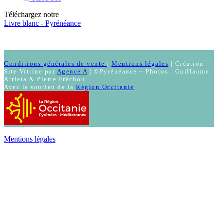
Téléchargez notre
Livre blanc - Pyrénéance
Conditions générales de vente
|
Mentions légales
| Création
Site Vitrine par
Agence A
| ©Pyrénéance – Photos : Guillaume
Arrieta & Pierre Fréchou
Avec le soutien de la
Région Occitanie
Mentions légales