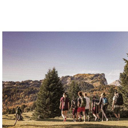
Demi Jour-J – VTT – Groupe scolaire – 1/2 jour –
Pyrénées
Ancizan
Découvrir →