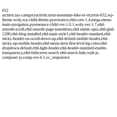
652
archive,tax-categoryactivite,term-mountain-bike-et-vtt,term-652,wp-
theme-woly,wp-child-theme-pyreneance,eltd-core-1.4,mega-menu-
main-navigation,pyreneance-child-ver-1.0.1,woly-ver-1.7,eltd-
smooth-scroll,eltd-smooth-page-transitions,eltd-mimic-ajax,eltd-grid-
1200,eltd-blog-installed,eltd-main-style1,eltd-header-standard,eltd-
sticky-header-on-scroll-down-up,eltd-default-mobile-header,eltd-
sticky-up-mobile-header,eltd-menu-item-first-level-bg-color,eltd-
dropdown-default,eltd-light-header,eltd-header-standard-enable-
transparency,eltd-fullscreen-search eltd-search-fade,wpb-js-
composer js-comp-ver-6.1,vc_responsive