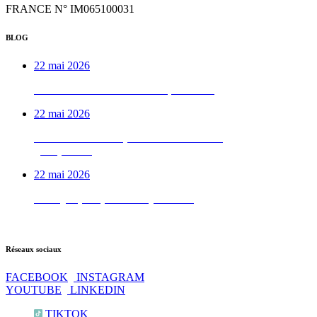
FRANCE N° IM065100031
BLOG
22 mai 2026
Week-end VTTAE béarnais, de A à Z
22 mai 2026
Le week-end vélo qu’on déconseille aux
gens pressés
22 mai 2026
Test QI : prêt pour les Pyrénées ?
Réseaux sociaux
FACEBOOK
INSTAGRAM
YOUTUBE
LINKEDIN
TIKTOK