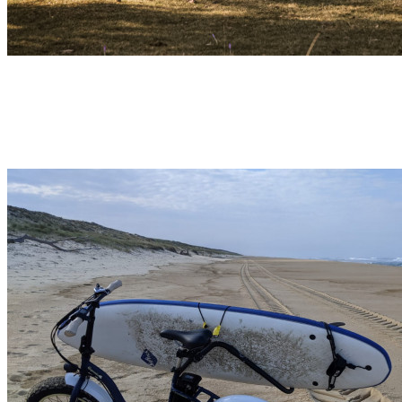
Jour-J – Séminaire – Rando, BBQ & VTTAE – 1
jour – Pyrénées
Col du Pourtalet
Découvrir →