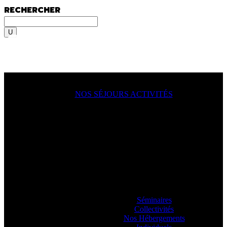
RECHERCHER
Rechercher
MENU
MENU
NOS SÉJOURS ACTIVITÉS
ACTION !
On y va, on se lance, let’s go
ooooo
! En
famille, en groupe, seul ?
Sportif du dimanche, radical qui lâche rien
ou juste un besoin de déconnecter ? Vous
allez aimer passer à l’action avec nos
guides.
Séminaires
Collectivités
Nos Hébergements