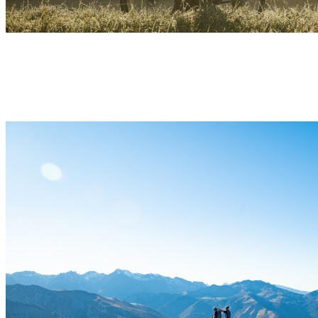
Jour J – Gravel Elec – Échappée entre vignobles et
vallées – 1 jour – Pyrénées
Pau
Découvrir →