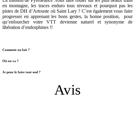
La mission de Pyrénéance :vous faire rouler sur les plus beaux trails
en montagne, les traces enduro tous niveaux et pourquoi pas les
pistes de DH d’Artouste où Saint Lary ? C’est également vous faire
progresser en apprenant les bons gestes, la bonne position, pour
qu’enfourcher votre VTT devienne naturel et synonyme de
libération d’endorphines !!
Comment on fait ?
Où on va ?
Je peux le faire tout seul ?
Avis