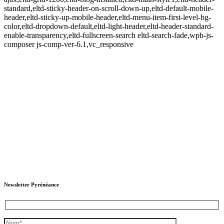
standard,eltd-sticky-header-on-scroll-down-up,eltd-default-mobile-
header,eltd-sticky-up-mobile-header,eltd-menu-item-first-level-bg-
color,eltd-dropdown-default,eltd-light-header,eltd-header-standard-
enable-transparency,eltd-fullscreen-search eltd-search-fade,wpb-js-
composer js-comp-ver-6.1,vc_responsive
Newsletter Pyrénéance