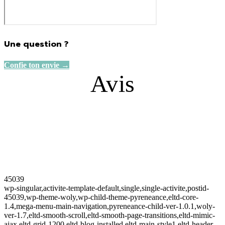
Une question ?
Confie ton envie →
Avis
45039
wp-singular,activite-template-default,single,single-activite,postid-
45039,wp-theme-woly,wp-child-theme-pyreneance,eltd-core-
1.4,mega-menu-main-navigation,pyreneance-child-ver-1.0.1,woly-
ver-1.7,eltd-smooth-scroll,eltd-smooth-page-transitions,eltd-mimic-
ajax,eltd-grid-1200,eltd-blog-installed,eltd-main-style1,eltd-header-