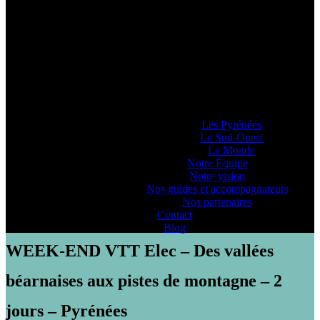
Pyrénéance
Si vous voulez savoir comment on se la
raconte, voyez ce que 20 années
d’expériences dans la production
d’activités et de séjours en montagne nous
ont enseigné… ou pas !
Lieux d’Aventure
Les Pyrénées
Le Sud-Ouest
Le Monde
Notre Équipe
Notre vision
PYRENEANCE | WEEK-END VTT Elec - Des vallées béarnaises
Nos guides et accompagnateurs
aux pistes de montagne - 2 jours - Pyrénées
Nos partenaires
Contact
Blog
WEEK-END VTT Elec – Des vallées
béarnaises aux pistes de montagne – 2
jours – Pyrénées