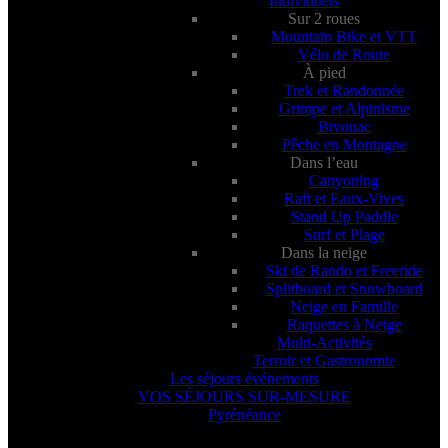
Individuels
Sur 2 roues
Mountain Bike et VTT
Vélo de Route
À pied
Trek et Randonnée
Grimpe et Alpinisme
Bivouac
Pêche en Montagne
Dans l’eau
Canyoning
Raft et Eaux-Vives
Stand Up Paddle
Surf et Plage
Dans la neige
Ski de Rando et Freeride
Splitboard et Snowboard
Neige en Famille
Raquettes à Neige
Multi-Activités
Terroir et Gastronomie
Les séjours événements
VOS SÉJOURS SUR-MESURE
Pyrénéance