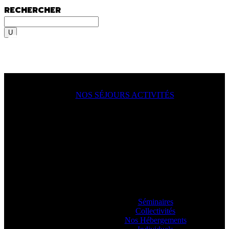
RECHERCHER
Rechercher
MENU
MENU
NOS SÉJOURS ACTIVITÉS
ACTION !
On y va, on se lance, let’s go
ooooo
! En
famille, en groupe, seul ?
Sportif du dimanche, radical qui lâche rien
ou juste un besoin de déconnecter ? Vous
allez aimer passer à l’action avec nos
guides.
Séminaires
Collectivités
Nos Hébergements