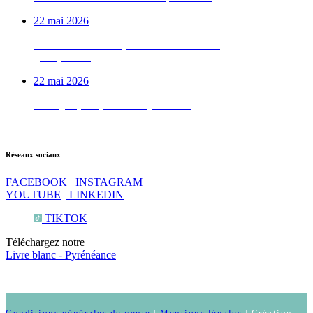
22 mai 2026
Le week-end vélo qu’on déconseille aux
gens pressés
22 mai 2026
Test QI : prêt pour les Pyrénées ?
Réseaux sociaux
FACEBOOK
INSTAGRAM
YOUTUBE
LINKEDIN
TIKTOK
Téléchargez notre
Livre blanc - Pyrénéance
Conditions générales de vente
|
Mentions légales
| Création