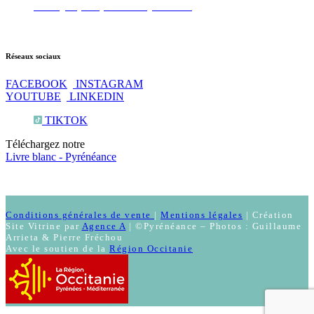
Test QI : prêt pour les Pyrénées ?
Réseaux sociaux
FACEBOOK
INSTAGRAM
YOUTUBE
LINKEDIN
TIKTOK
Téléchargez notre
Livre blanc - Pyrénéance
Conditions générales de vente
|
Mentions légales
| Création
Site Vitrine par
Agence A
| ©Pyrénéance – Photos : Guillaume
Arrieta & Pierre Fréchou
Avec le soutien de la
Région Occitanie