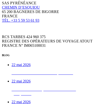
SAS PYRÉNÉANCE
CHEMIN D’ESQUIOU
65 200 BAGNERES DE BIGORRE
FRANCE
TÉL. +33 5 59 53 61 93
RCS TARBES 424 960 375
REGISTRE DES OPÉRATEURS DE VOYAGE ATOUT
FRANCE N° IM065100031
BLOG
22 mai 2026
Week-end VTTAE béarnais, de A à Z
22 mai 2026
Le week-end vélo qu’on déconseille aux
gens pressés
22 mai 2026