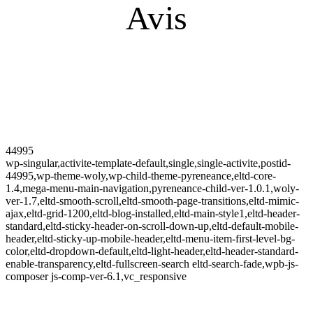
Avis
44995
wp-singular,activite-template-default,single,single-activite,postid-
44995,wp-theme-woly,wp-child-theme-pyreneance,eltd-core-
1.4,mega-menu-main-navigation,pyreneance-child-ver-1.0.1,woly-
ver-1.7,eltd-smooth-scroll,eltd-smooth-page-transitions,eltd-mimic-
ajax,eltd-grid-1200,eltd-blog-installed,eltd-main-style1,eltd-header-
standard,eltd-sticky-header-on-scroll-down-up,eltd-default-mobile-
header,eltd-sticky-up-mobile-header,eltd-menu-item-first-level-bg-
color,eltd-dropdown-default,eltd-light-header,eltd-header-standard-
enable-transparency,eltd-fullscreen-search eltd-search-fade,wpb-js-
composer js-comp-ver-6.1,vc_responsive