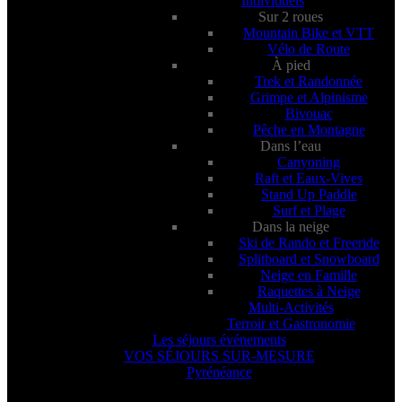
Individuels
Sur 2 roues
Mountain Bike et VTT
Vélo de Route
À pied
Trek et Randonnée
Grimpe et Alpinisme
Bivouac
Pêche en Montagne
Dans l’eau
Canyoning
Raft et Eaux-Vives
Stand Up Paddle
Surf et Plage
Dans la neige
Ski de Rando et Freeride
Splitboard et Snowboard
Neige en Famille
Raquettes à Neige
Multi-Activités
Terroir et Gastronomie
Les séjours événements
VOS SÉJOURS SUR-MESURE
Pyrénéance