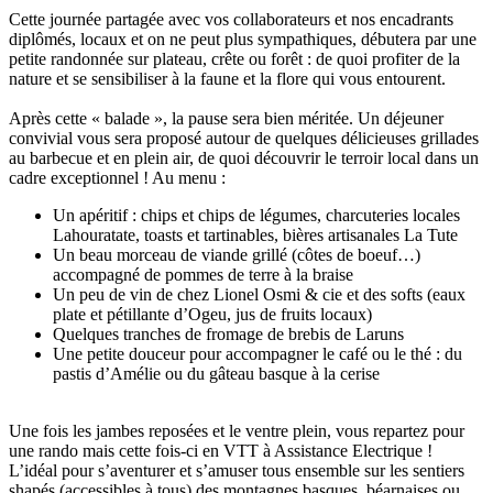
Cette journée partagée avec vos collaborateurs et nos encadrants
diplômés, locaux et on ne peut plus sympathiques, débutera par une
petite randonnée sur plateau, crête ou forêt : de quoi profiter de la
nature et se sensibiliser à la faune et la flore qui vous entourent.
Après cette « balade », la pause sera bien méritée. Un déjeuner
convivial vous sera proposé autour de quelques délicieuses grillades
au barbecue et en plein air, de quoi découvrir le terroir local dans un
cadre exceptionnel ! Au menu :
Un apéritif : chips et chips de légumes, charcuteries locales
Lahouratate, toasts et tartinables, bières artisanales La Tute
Un beau morceau de viande grillé (côtes de boeuf…)
accompagné de pommes de terre à la braise
Un peu de vin de chez Lionel Osmi & cie et des softs (eaux
plate et pétillante d’Ogeu, jus de fruits locaux)
Quelques tranches de fromage de brebis de Laruns
Une petite douceur pour accompagner le café ou le thé : du
pastis d’Amélie ou du gâteau basque à la cerise
Une fois les jambes reposées et le ventre plein, vous repartez pour
une rando mais cette fois-ci en VTT à Assistance Electrique !
L’idéal pour s’aventurer et s’amuser tous ensemble sur les sentiers
shapés (accessibles à tous) des montagnes basques, béarnaises ou