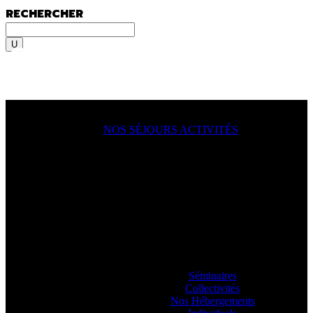
RECHERCHER
Rechercher
MENU
MENU
NOS SÉJOURS ACTIVITÉS
ACTION !
On y va, on se lance, let’s go
ooooo
! En
famille, en groupe, seul ?
Sportif du dimanche, radical qui lâche rien
ou juste un besoin de déconnecter ? Vous
allez aimer passer à l’action avec nos
guides.
Séminaires
Collectivités
Nos Hébergements