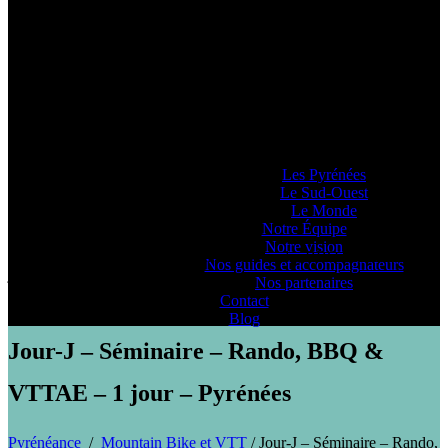
Pyrénéance
Si vous voulez savoir comment on se la
raconte, voyez ce que 20 années
d’expériences dans la production
d’activités et de séjours en montagne nous
ont enseigné… ou pas !
Lieux d’Aventure
Les Pyrénées
Le Sud-Ouest
Le Monde
Notre Équipe
Notre vision
PYRENEANCE | Jour-J - Séminaire - Rando, BBQ & VTTAE - 1
Nos guides et accompagnateurs
jour - Pyrénées
Nos partenaires
Contact
Blog
Jour-J – Séminaire – Rando, BBQ &
VTTAE – 1 jour – Pyrénées
Pyrénéance
/
Mountain Bike et VTT
/
Jour-J – Séminaire – Rando,