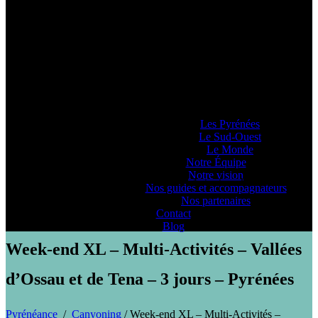
Pyrénéance
Si vous voulez savoir comment on se la
raconte, voyez ce que 20 années
d’expériences dans la production
d’activités et de séjours en montagne nous
ont enseigné… ou pas !
Lieux d’Aventure
Les Pyrénées
Le Sud-Ouest
Le Monde
Notre Équipe
Notre vision
PYRENEANCE | Week-end XL - Multi-Activités - Vallées d'Ossau
Nos guides et accompagnateurs
et de Tena - 3 jours - Pyrénées
Nos partenaires
Contact
Blog
Week-end XL – Multi-Activités – Vallées
d’Ossau et de Tena – 3 jours – Pyrénées
Pyrénéance
/
Canyoning
/
Week-end XL – Multi-Activités –