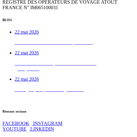
REGISTRE DES OPÉRATEURS DE VOYAGE ATOUT
FRANCE N° IM065100031
BLOG
22 mai 2026
Week-end VTTAE béarnais, de A à Z
22 mai 2026
Le week-end vélo qu’on déconseille aux
gens pressés
22 mai 2026
Test QI : prêt pour les Pyrénées ?
Réseaux sociaux
FACEBOOK
INSTAGRAM
YOUTUBE
LINKEDIN