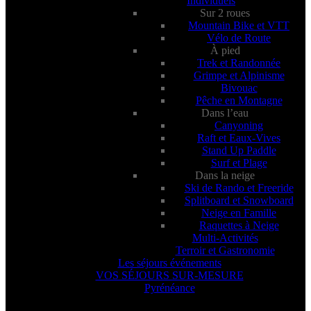
Individuels
Sur 2 roues
Mountain Bike et VTT
Vélo de Route
À pied
Trek et Randonnée
Grimpe et Alpinisme
Bivouac
Pêche en Montagne
Dans l’eau
Canyoning
Raft et Eaux-Vives
Stand Up Paddle
Surf et Plage
Dans la neige
Ski de Rando et Freeride
Splitboard et Snowboard
Neige en Famille
Raquettes à Neige
Multi-Activités
Terroir et Gastronomie
Les séjours événements
VOS SÉJOURS SUR-MESURE
Pyrénéance