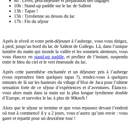
8h : Lever, petit-déjeuner et préparation des bagages
10h : Stand-up paddle sur le lac de Sallent
13h : Tapas !
15h : Tyrolienne au dessus du lac
17h : Fin du séjour
Après le réveil et votre petit-déjeuner à l’auberge, vous vous dirigez,
à pied, jusqu’au bord du lac de Sallent de Gallego. Là, dans l’unique
lumière du matin qui inonde la vallée et les sommets alentours, vous
vous élancez en
stand-up paddle
, et profitez de l’instant, suspendu
entre le bleu du ciel et le vert émeraude du lac.
Après cette parenthèse enchantée et un déjeuner pris à l’auberge
(vous reprendrez bien quelques tapas ?), rendez-vous à quelques
minutes de là sur les hauteurs du village d’Hoz de Jaca pour l’ultime
sensation forte de ce séjour d’expériences et d’aventures. Élancez-
vous alors main dans la main sur la plus longue tyrolienne double
d’Europe, et survolez le lac à plus de 90km/h !
Alors que le séjour se termine et que vous repassez devant l’endroit
où tout à commencé il y a 2 jours, vous n’aurez qu’une envie : vous
garer et repartir pour un deuxième tour !