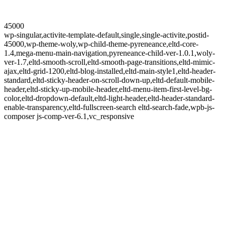
45000
wp-singular,activite-template-default,single,single-activite,postid-
45000,wp-theme-woly,wp-child-theme-pyreneance,eltd-core-
1.4,mega-menu-main-navigation,pyreneance-child-ver-1.0.1,woly-
ver-1.7,eltd-smooth-scroll,eltd-smooth-page-transitions,eltd-mimic-
ajax,eltd-grid-1200,eltd-blog-installed,eltd-main-style1,eltd-header-
standard,eltd-sticky-header-on-scroll-down-up,eltd-default-mobile-
header,eltd-sticky-up-mobile-header,eltd-menu-item-first-level-bg-
color,eltd-dropdown-default,eltd-light-header,eltd-header-standard-
enable-transparency,eltd-fullscreen-search eltd-search-fade,wpb-js-
composer js-comp-ver-6.1,vc_responsive