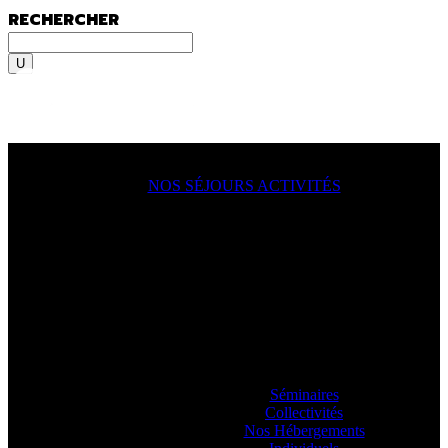
RECHERCHER
Rechercher
MENU
MENU
NOS SÉJOURS ACTIVITÉS
ACTION !
On y va, on se lance, let’s go
ooooo
! En
famille, en groupe, seul ?
Sportif du dimanche, radical qui lâche rien
ou juste un besoin de déconnecter ? Vous
allez aimer passer à l’action avec nos
guides.
Séminaires
Collectivités
Nos Hébergements