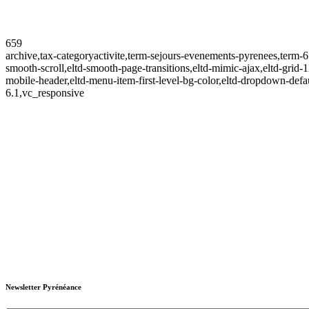
659
archive,tax-categoryactivite,term-sejours-evenements-pyrenees,term
smooth-scroll,eltd-smooth-page-transitions,eltd-mimic-ajax,eltd-grid-1
mobile-header,eltd-menu-item-first-level-bg-color,eltd-dropdown-defau
6.1,vc_responsive
Newsletter Pyrénéance