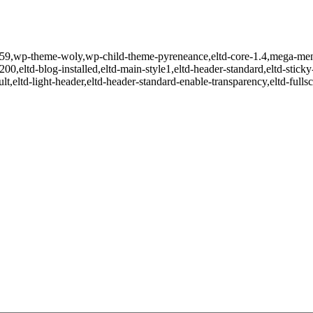
-659,wp-theme-woly,wp-child-theme-pyreneance,eltd-core-1.4,mega-men
200,eltd-blog-installed,eltd-main-style1,eltd-header-standard,eltd-stick
lt,eltd-light-header,eltd-header-standard-enable-transparency,eltd-full