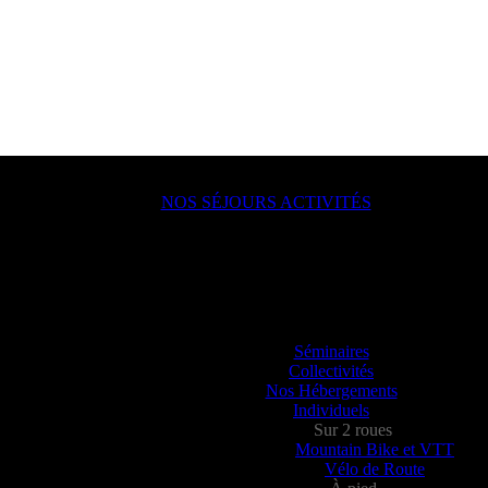
NOS SÉJOURS ACTIVITÉS
ACTION !
lle, en groupe, seul ?
ou juste un besoin de déconnecter ? Vous allez aimer passer à l’action a
Séminaires
Collectivités
Nos Hébergements
Individuels
Sur 2 roues
Mountain Bike et VTT
Vélo de Route