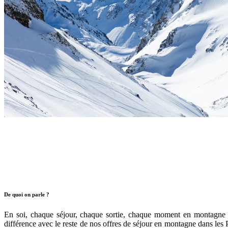
Séjours Événeme
Pyrénéance
/
Séjours Evénements Pyrénées"
Séjour – Freeride & Refuges – Itinérance dans le Néou
Barèges
Découvrir →
Construis ton trip
De quoi on parle ?
En soi, chaque séjour, chaque sortie, chaque moment en montagne 
différence avec le reste de nos offres de séjour en montagne dans les P