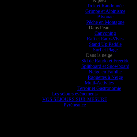
À pied
Trek et Randonnée
Grimpe et Alpinisme
Bivouac
Pêche en Montagne
Dans l’eau
Canyoning
Raft et Eaux-Vives
Stand Up Paddle
Surf et Plage
Dans la neige
Ski de Rando et Freeride
Splitboard et Snowboard
Neige en Famille
Raquettes à Neige
Multi-Activités
Terroir et Gastronomie
Les séjours événements
VOS SÉJOURS SUR-MESURE
Pyrénéance
Pyrénéance
nte, voyez ce que 20 années d’expériences dans la production d’activi