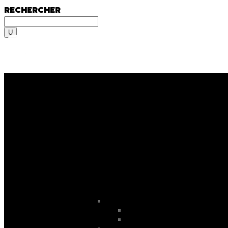
RECHERCHER
Rechercher
MENU
MENU
On y va, on se lance, let’s go
ooooo
! En fami
Sportif du dimanche, radical qui lâche rien 