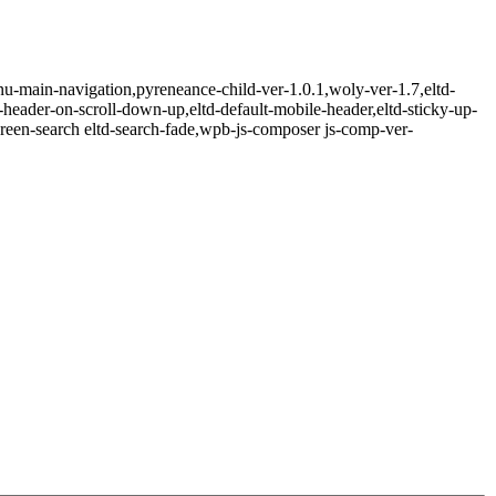
u-main-navigation,pyreneance-child-ver-1.0.1,woly-ver-1.7,eltd-
y-header-on-scroll-down-up,eltd-default-mobile-header,eltd-sticky-up-
screen-search eltd-search-fade,wpb-js-composer js-comp-ver-