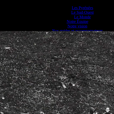
Lieux d’Aventure
Les Pyrénées
Le Sud-Ouest
Le Monde
Notre Équipe
Notre vision
Nos guides et accompagnateurs
Nos partenaires
Contact
Blog