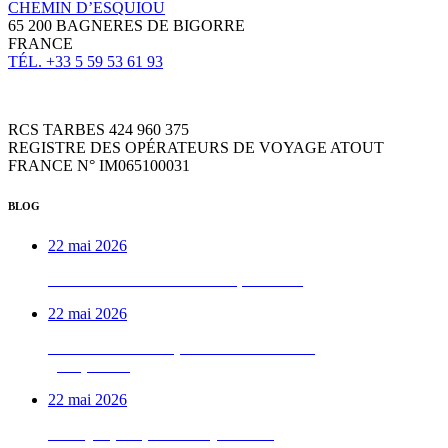
CHEMIN D’ESQUIOU
65 200 BAGNERES DE BIGORRE
FRANCE
TÉL. +33 5 59 53 61 93
RCS TARBES 424 960 375
REGISTRE DES OPÉRATEURS DE VOYAGE ATOUT
FRANCE N° IM065100031
BLOG
22 mai 2026
Week-end VTTAE béarnais, de A à Z
22 mai 2026
Le week-end vélo qu’on déconseille aux
gens pressés
22 mai 2026
Test QI : prêt pour les Pyrénées ?