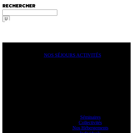
RECHERCHER
Rechercher
MENU
MENU
NOS SÉJOURS ACTIVITÉS
ACTION !
On y va, on se lance, let’s go
ooooo
! En
famille, en groupe, seul ?
Sportif du dimanche, radical qui lâche rien
ou juste un besoin de déconnecter ? Vous
allez aimer passer à l’action avec nos
guides.
Séminaires
Collectivités
Nos Hébergements