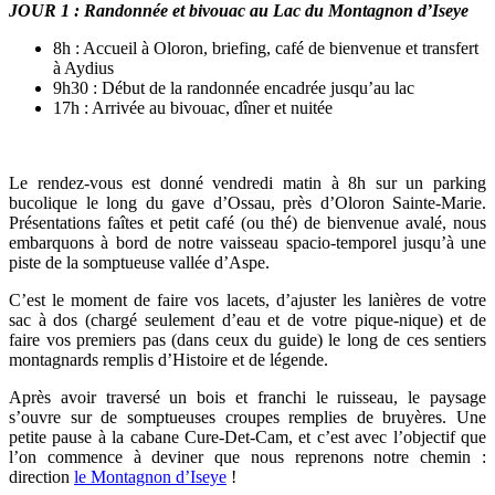
JOUR 1
: Randonnée et bivouac au Lac du Montagnon d’Iseye
8h : Accueil à Oloron, briefing, café de bienvenue et transfert
à Aydius
9h30 : Début de la randonnée encadrée jusqu’au lac
17h : Arrivée au bivouac, dîner et nuitée
Le rendez-vous est donné vendredi matin à 8h sur un parking
bucolique le long du gave d’Ossau, près d’Oloron Sainte-Marie.
Présentations faîtes et petit café (ou thé) de bienvenue avalé, nous
embarquons à bord de notre vaisseau spacio-temporel jusqu’à une
piste de la somptueuse vallée d’Aspe.
C’est le moment de faire vos lacets, d’ajuster les lanières de votre
sac à dos (chargé seulement d’eau et de votre pique-nique) et de
faire vos premiers pas (dans ceux du guide) le long de ces sentiers
montagnards remplis d’Histoire et de légende.
Après avoir traversé un bois et franchi le ruisseau, le paysage
s’ouvre sur de somptueuses croupes remplies de bruyères. Une
petite pause à la cabane Cure-Det-Cam, et c’est avec l’objectif que
l’on commence à deviner que nous reprenons notre chemin :
direction
le Montagnon d’Iseye
!