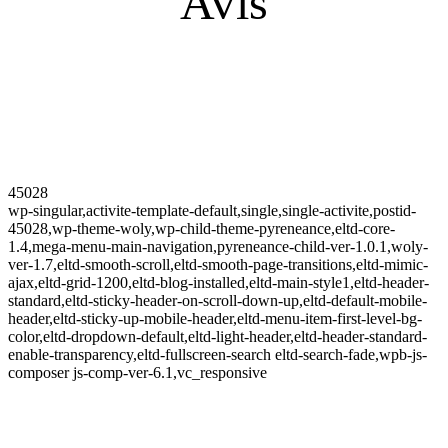
Avis
45028
wp-singular,activite-template-default,single,single-activite,postid-
45028,wp-theme-woly,wp-child-theme-pyreneance,eltd-core-
1.4,mega-menu-main-navigation,pyreneance-child-ver-1.0.1,woly-
ver-1.7,eltd-smooth-scroll,eltd-smooth-page-transitions,eltd-mimic-
ajax,eltd-grid-1200,eltd-blog-installed,eltd-main-style1,eltd-header-
standard,eltd-sticky-header-on-scroll-down-up,eltd-default-mobile-
header,eltd-sticky-up-mobile-header,eltd-menu-item-first-level-bg-
color,eltd-dropdown-default,eltd-light-header,eltd-header-standard-
enable-transparency,eltd-fullscreen-search eltd-search-fade,wpb-js-
composer js-comp-ver-6.1,vc_responsive