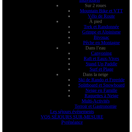
Individuels
Sur 2 roues
Mountain Bike et VTT
Vélo de Route
À pied
Trek et Randonnée
Grimpe et Alpinisme
Bivouac
Pêche en Montagne
Dans l’eau
Canyoning
Raft et Eaux-Vives
Stand Up Paddle
Surf et Plage
Dans la neige
Ski de Rando et Freeride
Splitboard et Snowboard
Neige en Famille
Raquettes à Neige
Multi-Activités
Terroir et Gastronomie
Les séjours événements
VOS SÉJOURS SUR-MESURE
Pyrénéance