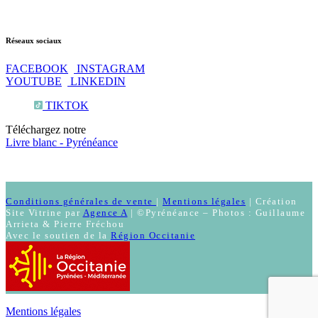
Réseaux sociaux
FACEBOOK
INSTAGRAM
YOUTUBE
LINKEDIN
TIKTOK
Téléchargez notre
Livre blanc - Pyrénéance
Conditions générales de vente
|
Mentions légales
| Création
Site Vitrine par
Agence A
| ©Pyrénéance – Photos : Guillaume
Arrieta & Pierre Fréchou
Avec le soutien de la
Région Occitanie
Mentions légales