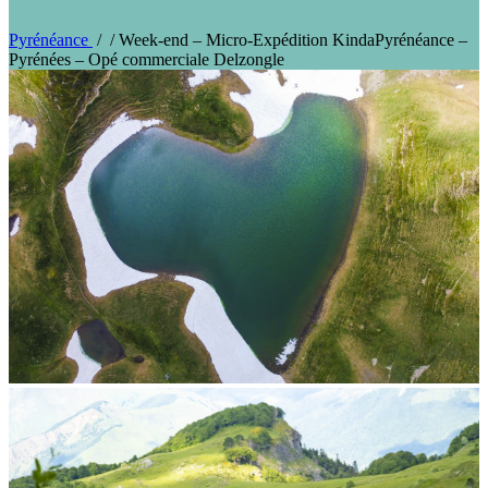
Pyrénéance
/
/
Week-end – Micro-Expédition KindaPyrénéance –
Pyrénées – Opé commerciale Delzongle