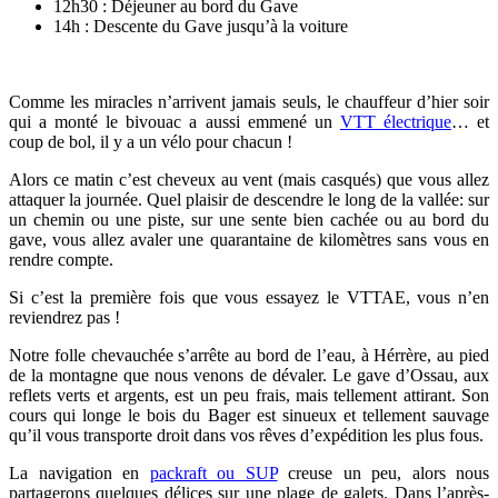
12h30 : Déjeuner au bord du Gave
14h : Descente du Gave jusqu’à la voiture
Comme les miracles n’arrivent jamais seuls, le chauffeur d’hier soir
qui a monté le bivouac a aussi emmené un
VTT électrique
… et
coup de bol, il y a un vélo pour chacun !
Alors ce matin c’est cheveux au vent (mais casqués) que vous allez
attaquer la journée. Quel plaisir de descendre le long de la vallée: sur
un chemin ou une piste, sur une sente bien cachée ou au bord du
gave, vous allez avaler une quarantaine de kilomètres sans vous en
rendre compte.
Si c’est la première fois que vous essayez le VTTAE, vous n’en
reviendrez pas !
Notre folle chevauchée s’arrête au bord de l’eau, à Hérrère, au pied
de la montagne que nous venons de dévaler. Le gave d’Ossau, aux
reflets verts et argents, est un peu frais, mais tellement attirant. Son
cours qui longe le bois du Bager est sinueux et tellement sauvage
qu’il vous transporte droit dans vos rêves d’expédition les plus fous.
La navigation en
packraft ou SUP
creuse un peu, alors nous
partagerons quelques délices sur une plage de galets. Dans l’après-