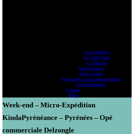
Pyrénéance
Si vous voulez savoir comment on se la
raconte, voyez ce que 20 années
d’expériences dans la production
d’activités et de séjours en montagne nous
ont enseigné… ou pas !
Lieux d’Aventure
Les Pyrénées
Le Sud-Ouest
Le Monde
Notre Équipe
Notre vision
PYRENEANCE | Week-end - Micro-Expédition KindaPyrénéance
Nos guides et accompagnateurs
- Pyrénées - Opé commerciale Delzongle
Nos partenaires
Contact
Blog
Week-end – Micro-Expédition
KindaPyrénéance – Pyrénées – Opé
commerciale Delzongle