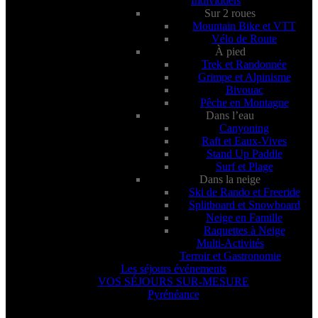
Individuels
Sur 2 roues
Mountain Bike et VTT
Vélo de Route
À pied
Trek et Randonnée
Grimpe et Alpinisme
Bivouac
Pêche en Montagne
Dans l’eau
Canyoning
Raft et Eaux-Vives
Stand Up Paddle
Surf et Plage
Dans la neige
Ski de Rando et Freeride
Splitboard et Snowboard
Neige en Famille
Raquettes à Neige
Multi-Activités
Terroir et Gastronomie
Les séjours événements
VOS SÉJOURS SUR-MESURE
Pyrénéance