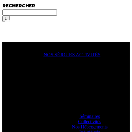
RECHERCHER
Rechercher
MENU
MENU
NOS SÉJOURS ACTIVITÉS
ACTION !
On y va, on se lance, let’s go
ooooo
! En
famille, en groupe, seul ?
Sportif du dimanche, radical qui lâche rien
ou juste un besoin de déconnecter ? Vous
allez aimer passer à l’action avec nos
guides.
Séminaires
Collectivités
Nos Hébergements