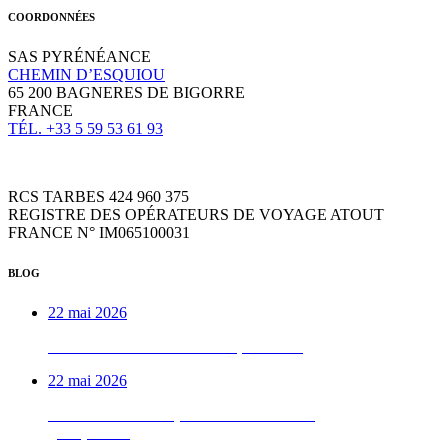
COORDONNÉES
SAS PYRÉNÉANCE
CHEMIN D’ESQUIOU
65 200 BAGNERES DE BIGORRE
FRANCE
TÉL. +33 5 59 53 61 93
RCS TARBES 424 960 375
REGISTRE DES OPÉRATEURS DE VOYAGE ATOUT
FRANCE N° IM065100031
BLOG
22 mai 2026
Week-end VTTAE béarnais, de A à Z
22 mai 2026
Le week-end vélo qu’on déconseille aux
gens pressés