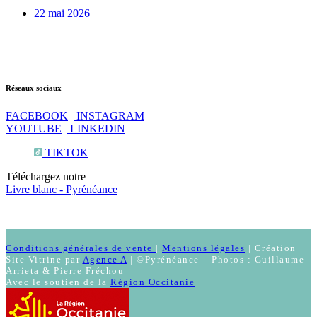
22 mai 2026
Test QI : prêt pour les Pyrénées ?
Réseaux sociaux
FACEBOOK
INSTAGRAM
YOUTUBE
LINKEDIN
TIKTOK
Téléchargez notre
Livre blanc - Pyrénéance
Conditions générales de vente
|
Mentions légales
| Création
Site Vitrine par
Agence A
| ©Pyrénéance – Photos : Guillaume
Arrieta & Pierre Fréchou
Avec le soutien de la
Région Occitanie