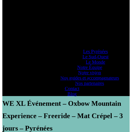
Pyrénéance
Si vous voulez savoir comment on se la
raconte, voyez ce que 20 années
d’expériences dans la production
d’activités et de séjours en montagne nous
ont enseigné… ou pas !
Lieux d’Aventure
Les Pyrénées
Le Sud-Ouest
Le Monde
Notre Équipe
Notre vision
PYRENEANCE | WE XL Événement - Oxbow Mountain
Nos guides et accompagnateurs
Experience - Freeride - Mat Crépel - 3 jours - Pyrénées
Nos partenaires
Contact
Blog
WE XL Événement – Oxbow Mountain
Experience – Freeride – Mat Crépel – 3
jours – Pyrénées