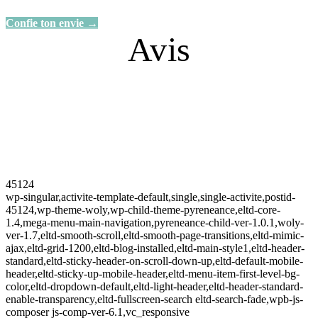
Confie ton envie →
Avis
45124
wp-singular,activite-template-default,single,single-activite,postid-
45124,wp-theme-woly,wp-child-theme-pyreneance,eltd-core-
1.4,mega-menu-main-navigation,pyreneance-child-ver-1.0.1,woly-
ver-1.7,eltd-smooth-scroll,eltd-smooth-page-transitions,eltd-mimic-
ajax,eltd-grid-1200,eltd-blog-installed,eltd-main-style1,eltd-header-
standard,eltd-sticky-header-on-scroll-down-up,eltd-default-mobile-
header,eltd-sticky-up-mobile-header,eltd-menu-item-first-level-bg-
color,eltd-dropdown-default,eltd-light-header,eltd-header-standard-
enable-transparency,eltd-fullscreen-search eltd-search-fade,wpb-js-
composer js-comp-ver-6.1,vc_responsive