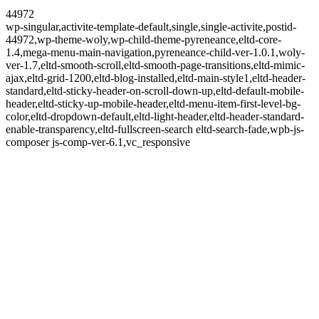
44972
wp-singular,activite-template-default,single,single-activite,postid-
44972,wp-theme-woly,wp-child-theme-pyreneance,eltd-core-
1.4,mega-menu-main-navigation,pyreneance-child-ver-1.0.1,woly-
ver-1.7,eltd-smooth-scroll,eltd-smooth-page-transitions,eltd-mimic-
ajax,eltd-grid-1200,eltd-blog-installed,eltd-main-style1,eltd-header-
standard,eltd-sticky-header-on-scroll-down-up,eltd-default-mobile-
header,eltd-sticky-up-mobile-header,eltd-menu-item-first-level-bg-
color,eltd-dropdown-default,eltd-light-header,eltd-header-standard-
enable-transparency,eltd-fullscreen-search eltd-search-fade,wpb-js-
composer js-comp-ver-6.1,vc_responsive