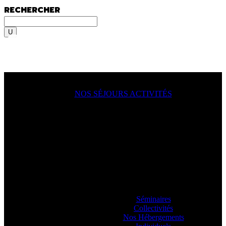
RECHERCHER
Rechercher
MENU
MENU
NOS SÉJOURS ACTIVITÉS
ACTION !
On y va, on se lance, let’s go
ooooo
! En
famille, en groupe, seul ?
Sportif du dimanche, radical qui lâche rien
ou juste un besoin de déconnecter ? Vous
allez aimer passer à l’action avec nos
guides.
Séminaires
Collectivités
Nos Hébergements