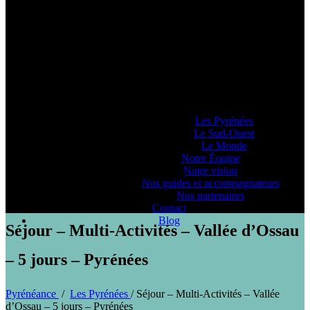
Pyrénéance
Si vous voulez savoir comment on se la
raconte, voyez ce que 20 années
d’expériences dans la production
d’activités et de séjours en montagne nous
ont enseigné… ou pas !
Lieux d’Aventure
Les Pyrénées
Le Sud-Ouest
Le Monde
Notre Équipe
Notre vision
Séjour Multi Activités Vallée d'Ossau et Aragon - 5 jours
Nos guides et accompagnateurs
Nos partenaires
Contact
Blog
Séjour – Multi-Activités – Vallée d’Ossau
– 5 jours – Pyrénées
Pyrénéance
/
Les Pyrénées
/
Séjour – Multi-Activités – Vallée
d’Ossau – 5 jours – Pyrénées