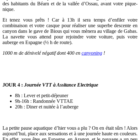
des habitants du Béarn et de la vallée d’Ossau, avant votre pique-
nique.
Et tenez vous prêts ! Car à 13h il sera temps d’enfiler votre
combinaison et votre casque pour réaliser une superbe descente en
canyon dans le gave de Bious qui vous mènera au village de Gabas.
La navette vous attend pour rejoindre votre voiture, puis votre
auberge en Espagne (½ h de route).
1000 m de dénivelé négatif dont 400 en
canyoning
!
JOUR 4
:
Journée VTT à Assitance Electrique
8h : Lever et petit-déjeuner
9h-16h : Randonnée VTTAE
20h : Diner et nuitée à l’auberge
La petite pause aquatique d’hier vous a plu ? On en était sûrs ! Alors
aujourd’hui, place aux sensations et à une journée haute en couleurs.
En effet, vous êtes en Espagne, en Aragon, et le paysage a un peu