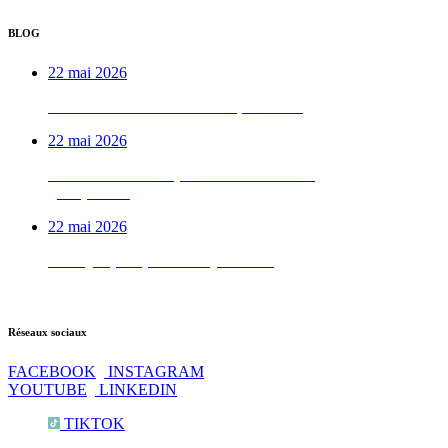
BLOG
22 mai 2026
Week-end VTTAE béarnais, de A à Z
22 mai 2026
Le week-end vélo qu’on déconseille aux
gens pressés
22 mai 2026
Test QI : prêt pour les Pyrénées ?
Réseaux sociaux
FACEBOOK
INSTAGRAM
YOUTUBE
LINKEDIN
TIKTOK