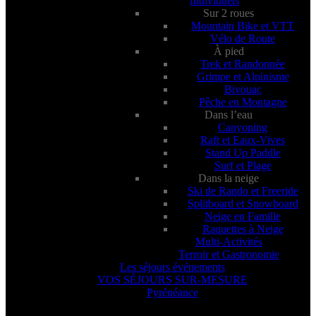
Individuels
Sur 2 roues
Mountain Bike et VTT
Vélo de Route
À pied
Trek et Randonnée
Grimpe et Alpinisme
Bivouac
Pêche en Montagne
Dans l’eau
Canyoning
Raft et Eaux-Vives
Stand Up Paddle
Surf et Plage
Dans la neige
Ski de Rando et Freeride
Splitboard et Snowboard
Neige en Famille
Raquettes à Neige
Multi-Activités
Terroir et Gastronomie
Les séjours événements
VOS SÉJOURS SUR-MESURE
Pyrénéance