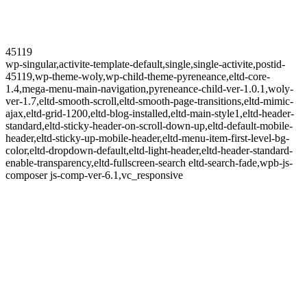
45119
wp-singular,activite-template-default,single,single-activite,postid-
45119,wp-theme-woly,wp-child-theme-pyreneance,eltd-core-
1.4,mega-menu-main-navigation,pyreneance-child-ver-1.0.1,woly-
ver-1.7,eltd-smooth-scroll,eltd-smooth-page-transitions,eltd-mimic-
ajax,eltd-grid-1200,eltd-blog-installed,eltd-main-style1,eltd-header-
standard,eltd-sticky-header-on-scroll-down-up,eltd-default-mobile-
header,eltd-sticky-up-mobile-header,eltd-menu-item-first-level-bg-
color,eltd-dropdown-default,eltd-light-header,eltd-header-standard-
enable-transparency,eltd-fullscreen-search eltd-search-fade,wpb-js-
composer js-comp-ver-6.1,vc_responsive