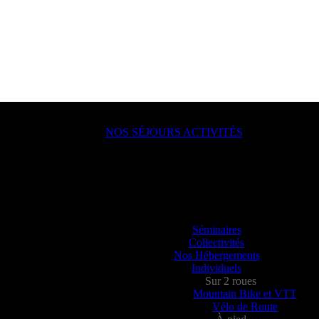
NOS SÉJOURS ACTIVITÉS
ACTION !
lle, en groupe, seul ?
ou juste un besoin de déconnecter ? Vous allez aimer passer à l’action a
Séminaires
Collectivités
Nos Hébergements
Individuels
Sur 2 roues
Mountain Bike et VTT
Vélo de Route