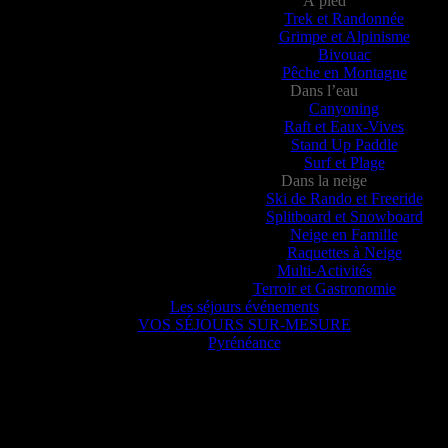
À pied
Trek et Randonnée
Grimpe et Alpinisme
Bivouac
Pêche en Montagne
Dans l’eau
Canyoning
Raft et Eaux-Vives
Stand Up Paddle
Surf et Plage
Dans la neige
Ski de Rando et Freeride
Splitboard et Snowboard
Neige en Famille
Raquettes à Neige
Multi-Activités
Terroir et Gastronomie
Les séjours événements
VOS SÉJOURS SUR-MESURE
Pyrénéance
Pyrénéance
nte, voyez ce que 20 années d’expériences dans la production d’activi