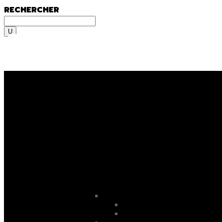
RECHERCHER
Rechercher
MENU
MENU
On y va, on se lance, let’s go
ooooo
! En fami
Sportif du dimanche, radical qui lâche rien 