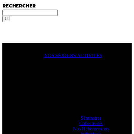
RECHERCHER
Rechercher
MENU
MENU
NOS SÉJOURS ACTIVITÉS
ACTION !
On y va, on se lance, let’s go
ooooo
! En
famille, en groupe, seul ?
Sportif du dimanche, radical qui lâche rien
ou juste un besoin de déconnecter ? Vous
allez aimer passer à l’action avec nos
guides.
Séminaires
Collectivités
Nos Hébergements