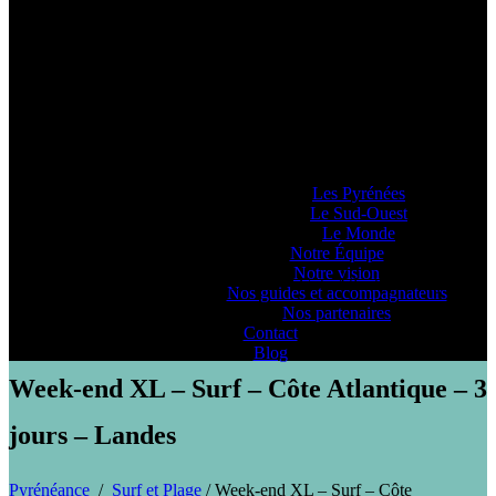
Pyrénéance
Si vous voulez savoir comment on se la
raconte, voyez ce que 20 années
d’expériences dans la production
d’activités et de séjours en montagne nous
ont enseigné… ou pas !
Lieux d’Aventure
Les Pyrénées
Le Sud-Ouest
Le Monde
Notre Équipe
Notre vision
PYRENEANCE | Week-end XL - Surf - Côte Atlantique - 3 jours -
Nos guides et accompagnateurs
Landes
Nos partenaires
Contact
Blog
Week-end XL – Surf – Côte Atlantique – 3
jours – Landes
Pyrénéance
/
Surf et Plage
/
Week-end XL – Surf – Côte