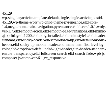
45129
wp-singular,activite-template-default,single,single-activite,postid-
45129,wp-theme-woly,wp-child-theme-pyreneance,eltd-core-
1.4,mega-menu-main-navigation,pyreneance-child-ver-1.0.1,woly-
ver-1.7,eltd-smooth-scroll,eltd-smooth-page-transitions,eltd-mimic-
ajax,eltd-grid-1200,eltd-blog-installed,eltd-main-style1,eltd-header-
standard,eltd-sticky-header-on-scroll-down-up,eltd-default-mobile-
header,eltd-sticky-up-mobile-header,eltd-menu-item-first-level-bg-
color,eltd-dropdown-default,eltd-light-header,eltd-header-standard-
enable-transparency,eltd-fullscreen-search eltd-search-fade,wpb-js-
composer js-comp-ver-6.1,vc_responsive