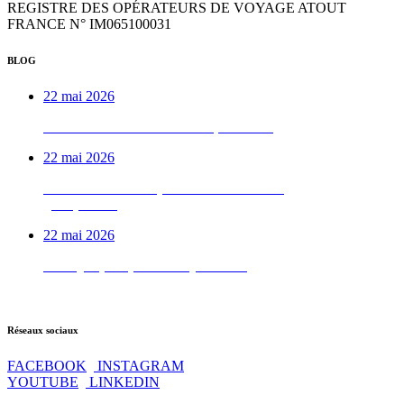
REGISTRE DES OPÉRATEURS DE VOYAGE ATOUT
FRANCE N° IM065100031
BLOG
22 mai 2026
Week-end VTTAE béarnais, de A à Z
22 mai 2026
Le week-end vélo qu’on déconseille aux
gens pressés
22 mai 2026
Test QI : prêt pour les Pyrénées ?
Réseaux sociaux
FACEBOOK
INSTAGRAM
YOUTUBE
LINKEDIN