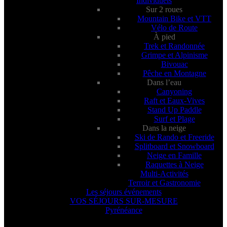
Individuels
Sur 2 roues
Mountain Bike et VTT
Vélo de Route
À pied
Trek et Randonnée
Grimpe et Alpinisme
Bivouac
Pêche en Montagne
Dans l’eau
Canyoning
Raft et Eaux-Vives
Stand Up Paddle
Surf et Plage
Dans la neige
Ski de Rando et Freeride
Splitboard et Snowboard
Neige en Famille
Raquettes à Neige
Multi-Activités
Terroir et Gastronomie
Les séjours événements
VOS SÉJOURS SUR-MESURE
Pyrénéance