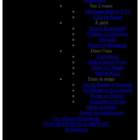
Individuels
Sur 2 roues
Mountain Bike et VTT
Vélo de Route
À pied
Trek et Randonnée
Grimpe et Alpinisme
Bivouac
Pêche en Montagne
Dans l’eau
Canyoning
Raft et Eaux-Vives
Stand Up Paddle
Surf et Plage
Dans la neige
Ski de Rando et Freeride
Splitboard et Snowboard
Neige en Famille
Raquettes à Neige
Multi-Activités
Terroir et Gastronomie
Les séjours événements
VOS SÉJOURS SUR-MESURE
Pyrénéance