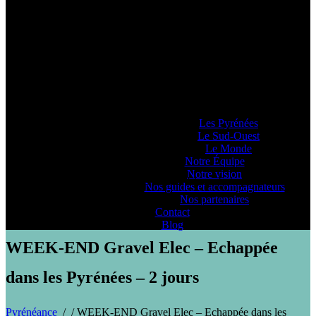
Pyrénéance
Si vous voulez savoir comment on se la
raconte, voyez ce que 20 années
d’expériences dans la production
d’activités et de séjours en montagne nous
ont enseigné… ou pas !
Lieux d’Aventure
Les Pyrénées
Le Sud-Ouest
Le Monde
Notre Équipe
Notre vision
PYRENEANCE | WEEK-END Gravel Elec – Echappée dans les
Nos guides et accompagnateurs
Pyrénées – 2 jours
Nos partenaires
Contact
Blog
WEEK-END Gravel Elec – Echappée
dans les Pyrénées – 2 jours
Pyrénéance
/
/
WEEK-END Gravel Elec – Echappée dans les