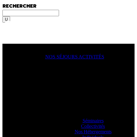
RECHERCHER
Rechercher
MENU
MENU
NOS SÉJOURS ACTIVITÉS
ACTION !
On y va, on se lance, let’s go
ooooo
! En
famille, en groupe, seul ?
Sportif du dimanche, radical qui lâche rien
ou juste un besoin de déconnecter ? Vous
allez aimer passer à l’action avec nos
guides.
Séminaires
Collectivités
Nos Hébergements