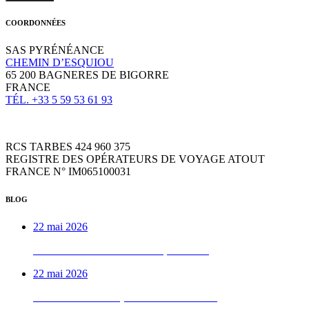
COORDONNÉES
SAS PYRÉNÉANCE
CHEMIN D’ESQUIOU
65 200 BAGNERES DE BIGORRE
FRANCE
TÉL. +33 5 59 53 61 93
RCS TARBES 424 960 375
REGISTRE DES OPÉRATEURS DE VOYAGE ATOUT
FRANCE N° IM065100031
BLOG
22 mai 2026
Week-end VTTAE béarnais, de A à Z
22 mai 2026
Le week-end vélo qu’on déconseille aux