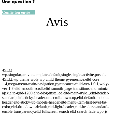
Une question ?
Confie ton envie →
Avis
45132
wp-singular,activite-template-default,single,single-activite,postid-
45132,wp-theme-woly,wp-child-theme-pyreneance,eltd-core-
1.4,mega-menu-main-navigation,pyreneance-child-ver-1.0.1,woly-
ver-1.7,eltd-smooth-scroll,eltd-smooth-page-transitions,eltd-mimic-
ajax,eltd-grid-1200,eltd-blog-installed,eltd-main-style1,eltd-header-
standard,eltd-sticky-header-on-scroll-down-up,eltd-default-mobile-
header,eltd-sticky-up-mobile-header,eltd-menu-item-first-level-bg-
color,eltd-dropdown-default,eltd-light-header,eltd-header-standard-
enable-transparency,eltd-fullscreen-search eltd-search-fade,wpb-js-