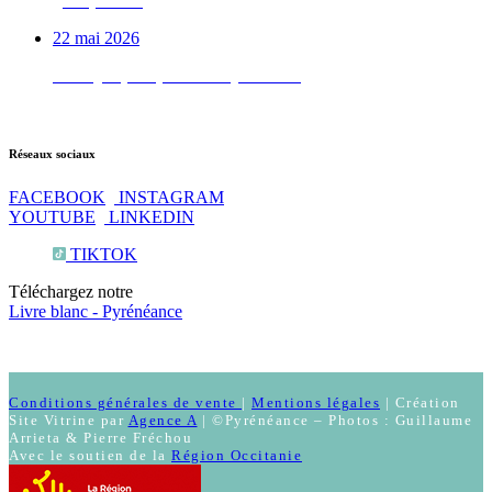
gens pressés
22 mai 2026
Test QI : prêt pour les Pyrénées ?
Réseaux sociaux
FACEBOOK
INSTAGRAM
YOUTUBE
LINKEDIN
TIKTOK
Téléchargez notre
Livre blanc - Pyrénéance
Conditions générales de vente
|
Mentions légales
| Création
Site Vitrine par
Agence A
| ©Pyrénéance – Photos : Guillaume
Arrieta & Pierre Fréchou
Avec le soutien de la
Région Occitanie