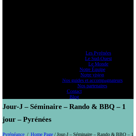
Pyrénéance
Si vous voulez savoir comment on se la
raconte, voyez ce que 20 années
d’expériences dans la production
d’activités et de séjours en montagne nous
ont enseigné… ou pas !
Lieux d’Aventure
Les Pyrénées
Le Sud-Ouest
Le Monde
Notre Équipe
Notre vision
PYRENEANCE | Jour-J - Séminaire - Rando & BBQ - 1 jour -
Nos guides et accompagnateurs
Pyrénées
Nos partenaires
Contact
Blog
Jour-J – Séminaire – Rando & BBQ – 1
jour – Pyrénées
Pyrénéance
/
Home Page
/
Jour-J – Séminaire – Rando & BBQ – 1