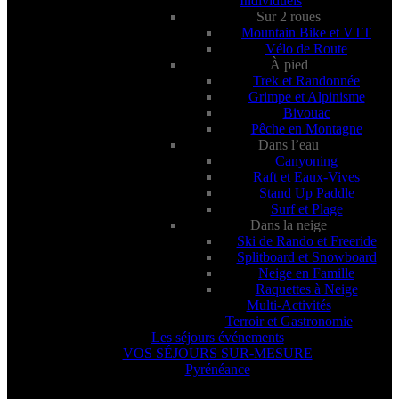
Individuels
Sur 2 roues
Mountain Bike et VTT
Vélo de Route
À pied
Trek et Randonnée
Grimpe et Alpinisme
Bivouac
Pêche en Montagne
Dans l’eau
Canyoning
Raft et Eaux-Vives
Stand Up Paddle
Surf et Plage
Dans la neige
Ski de Rando et Freeride
Splitboard et Snowboard
Neige en Famille
Raquettes à Neige
Multi-Activités
Terroir et Gastronomie
Les séjours événements
VOS SÉJOURS SUR-MESURE
Pyrénéance