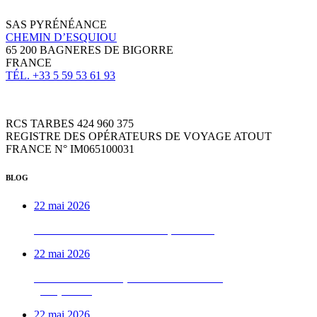
SAS PYRÉNÉANCE
CHEMIN D’ESQUIOU
65 200 BAGNERES DE BIGORRE
FRANCE
TÉL. +33 5 59 53 61 93
RCS TARBES 424 960 375
REGISTRE DES OPÉRATEURS DE VOYAGE ATOUT
FRANCE N° IM065100031
BLOG
22 mai 2026
Week-end VTTAE béarnais, de A à Z
22 mai 2026
Le week-end vélo qu’on déconseille aux
gens pressés
22 mai 2026