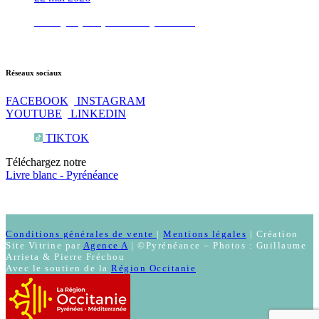
Test QI : prêt pour les Pyrénées ?
Réseaux sociaux
FACEBOOK
INSTAGRAM
YOUTUBE
LINKEDIN
TIKTOK
Téléchargez notre
Livre blanc - Pyrénéance
Conditions générales de vente
|
Mentions légales
| Création
Site Vitrine par
Agence A
| ©Pyrénéance – Photos : Guillaume
Arrieta & Pierre Fréchou
Avec le soutien de la
Région Occitanie