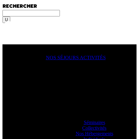
RECHERCHER
Rechercher
MENU
MENU
NOS SÉJOURS ACTIVITÉS
ACTION !
On y va, on se lance, let’s go
ooooo
! En
famille, en groupe, seul ?
Sportif du dimanche, radical qui lâche rien
ou juste un besoin de déconnecter ? Vous
allez aimer passer à l’action avec nos
guides.
Séminaires
Collectivités
Nos Hébergements