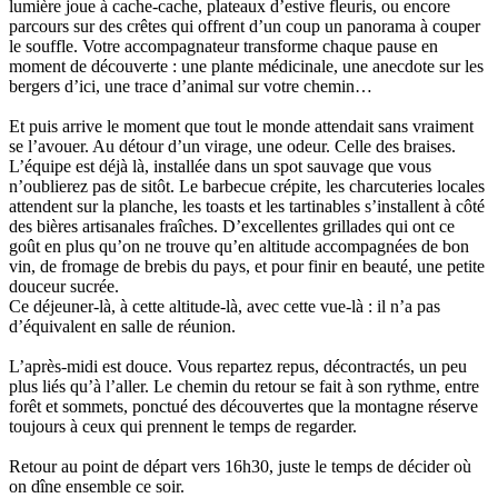
lumière joue à cache-cache, plateaux d’estive fleuris, ou encore
parcours sur des crêtes qui offrent d’un coup un panorama à couper
le souffle. Votre accompagnateur transforme chaque pause en
moment de découverte : une plante médicinale, une anecdote sur les
bergers d’ici, une trace d’animal sur votre chemin…
Et puis arrive le moment que tout le monde attendait sans vraiment
se l’avouer. Au détour d’un virage, une odeur. Celle des braises.
L’équipe est déjà là, installée dans un spot sauvage que vous
n’oublierez pas de sitôt. Le barbecue crépite, les charcuteries locales
attendent sur la planche, les toasts et les tartinables s’installent à côté
des bières artisanales fraîches. D’excellentes grillades qui ont ce
goût en plus qu’on ne trouve qu’en altitude accompagnées de bon
vin, de fromage de brebis du pays, et pour finir en beauté, une petite
douceur sucrée.
Ce déjeuner-là, à cette altitude-là, avec cette vue-là : il n’a pas
d’équivalent en salle de réunion.
L’après-midi est douce. Vous repartez repus, décontractés, un peu
plus liés qu’à l’aller. Le chemin du retour se fait à son rythme, entre
forêt et sommets, ponctué des découvertes que la montagne réserve
toujours à ceux qui prennent le temps de regarder.
Retour au point de départ vers 16h30, juste le temps de décider où
on dîne ensemble ce soir.