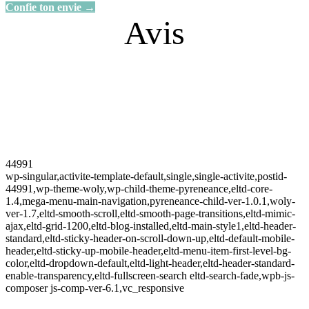
Confie ton envie →
Avis
44991
wp-singular,activite-template-default,single,single-activite,postid-
44991,wp-theme-woly,wp-child-theme-pyreneance,eltd-core-
1.4,mega-menu-main-navigation,pyreneance-child-ver-1.0.1,woly-
ver-1.7,eltd-smooth-scroll,eltd-smooth-page-transitions,eltd-mimic-
ajax,eltd-grid-1200,eltd-blog-installed,eltd-main-style1,eltd-header-
standard,eltd-sticky-header-on-scroll-down-up,eltd-default-mobile-
header,eltd-sticky-up-mobile-header,eltd-menu-item-first-level-bg-
color,eltd-dropdown-default,eltd-light-header,eltd-header-standard-
enable-transparency,eltd-fullscreen-search eltd-search-fade,wpb-js-
composer js-comp-ver-6.1,vc_responsive