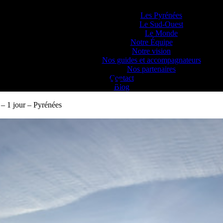
Lieux d’Aventure
Les Pyrénées
Le Sud-Ouest
Le Monde
Notre Équipe
Notre vision
 Pyrénées
Nos guides et accompagnateurs
Nos partenaires
 l’inconnu – 1 jour – Pyrénées
Contact
Blog
 – 1 jour – Pyrénées