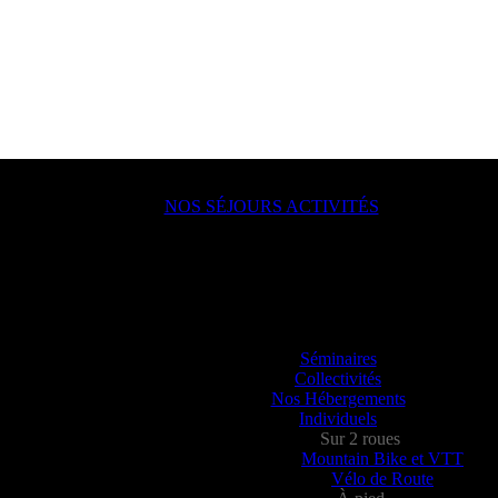
NOS SÉJOURS ACTIVITÉS
ACTION !
lle, en groupe, seul ?
ou juste un besoin de déconnecter ? Vous allez aimer passer à l’action a
Séminaires
Collectivités
Nos Hébergements
Individuels
Sur 2 roues
Mountain Bike et VTT
Vélo de Route