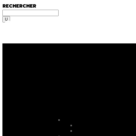
RECHERCHER
Rechercher
MENU
MENU
On y va, on se lance, let’s go
ooooo
! En fami
Sportif du dimanche, radical qui lâche rien 