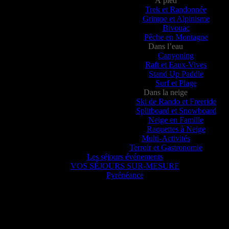
À pied
Trek et Randonnée
Grimpe et Alpinisme
Bivouac
Pêche en Montagne
Dans l’eau
Canyoning
Raft et Eaux-Vives
Stand Up Paddle
Surf et Plage
Dans la neige
Ski de Rando et Freeride
Splitboard et Snowboard
Neige en Famille
Raquettes à Neige
Multi-Activités
Terroir et Gastronomie
Les séjours événements
VOS SÉJOURS SUR-MESURE
Pyrénéance
Pyrénéance
nte, voyez ce que 20 années d’expériences dans la production d’activi