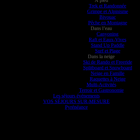
À pied
Trek et Randonnée
Grimpe et Alpinisme
Bivouac
Pêche en Montagne
Dans l’eau
Canyoning
Raft et Eaux-Vives
Stand Up Paddle
Surf et Plage
Dans la neige
Ski de Rando et Freeride
Splitboard et Snowboard
Neige en Famille
Raquettes à Neige
Multi-Activités
Terroir et Gastronomie
Les séjours événements
VOS SÉJOURS SUR-MESURE
Pyrénéance
Pyrénéance
nte, voyez ce que 20 années d’expériences dans la production d’activi