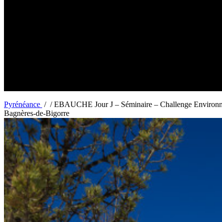
PYRENEANCE | EBAUCHE Jour J - Séminaire - Challenge Environne
EBAUCHE Jour J – Séminaire – 
Pyrénéance
/
/
EBAUCHE Jour J – Séminaire – Challenge Environne
Bagnères-de-Bigorre