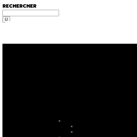
RECHERCHER
Rechercher
MENU
MENU
On y va, on se lance, let’s go
ooooo
! En fami
Sportif du dimanche, radical qui lâche rien 