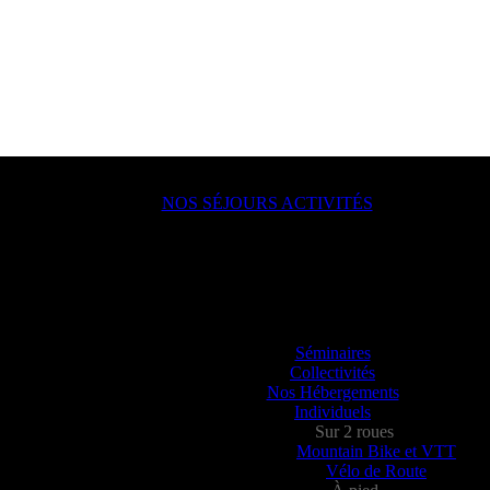
NOS SÉJOURS ACTIVITÉS
ACTION !
lle, en groupe, seul ?
ou juste un besoin de déconnecter ? Vous allez aimer passer à l’action a
Séminaires
Collectivités
Nos Hébergements
Individuels
Sur 2 roues
Mountain Bike et VTT
Vélo de Route